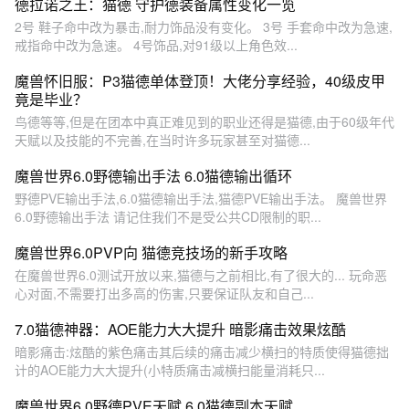
德拉诺之王：猫德 守护德装备属性变化一览
2号 鞋子命中改为暴击,耐力饰品没有变化。 3号 手套命中改为急速,
戒指命中改为急速。 4号饰品,对91级以上角色效...
魔兽怀旧服：P3猫德单体登顶！大佬分享经验，40级皮甲
竟是毕业？
鸟德等等,但是在团本中真正难见到的职业还得是猫德,由于60级年代
天赋以及技能的不完善,在当时许多玩家甚至对猫德...
魔兽世界6.0野德输出手法 6.0猫德输出循环
野德PVE输出手法,6.0猫德输出手法,猫德PVE输出手法。 魔兽世界
6.0野德输出手法 请记住我们不是受公共CD限制的职...
魔兽世界6.0PVP向 猫德竞技场的新手攻略
在魔兽世界6.0测试开放以来,猫德与之前相比,有了很大的... 玩命恶
心对面,不需要打出多高的伤害,只要保证队友和自己...
7.0猫德神器：AOE能力大大提升 暗影痛击效果炫酷
暗影痛击:炫酷的紫色痛击其后续的痛击减少横扫的特质使得猫德拙
计的AOE能力大大提升(小特质痛击减横扫能量消耗只...
魔兽世界6.0野德PVE天赋 6.0猫德副本天赋