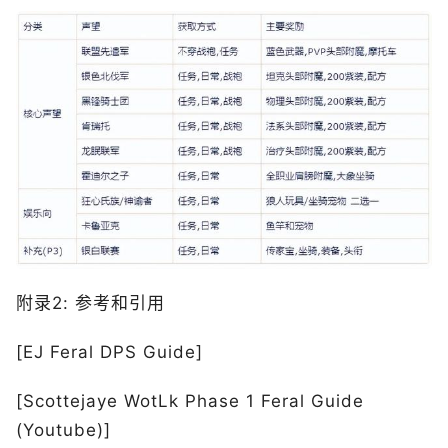
附录2: 参考和引用
[EJ Feral DPS Guide]
[Scottejaye WotLk Phase 1 Feral Guide
(Youtube)]