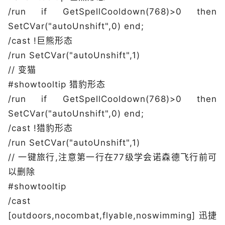
/run if GetSpellCooldown(768)>0 then
SetCVar("autoUnshift",0) end;
/cast !巨熊形态
/run SetCVar("autoUnshift",1)
// 变猫
#showtooltip 猎豹形态
/run if GetSpellCooldown(768)>0 then
SetCVar("autoUnshift",0) end;
/cast !猎豹形态
/run SetCVar("autoUnshift",1)
// 一键旅行,注意第一行在77级学会诺森德飞行前可
以删除
#showtooltip
/cast
[outdoors,nocombat,flyable,noswimming] 迅捷