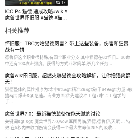
02:17
ICC P4 猫德 速成攻略#wlk #
魔兽世界怀旧服 #猫德 #猫德
输出手法
相关推荐
怀旧服：TBC为啥猫德厉害？带上这些装备，伤害和狂暴
战有一拼
德鲁伊这个职业很特殊,有四个职业分支,其中猫德在60怀旧... 20命
中还有100攻击强度。获得的方式非常简单,杀几个任务...
魔兽wlk怀旧服，超燃火爆猫德全攻略解析，让你撸猫爽翻
天！
猫德整体的属性排序为:命中8%&gt;精准26&gt;破甲649&gt;力量≈敏
捷&gt; 爆击&gt;急速。专业方面:优先建议冲工程+珠宝:工程学的
手...
魔兽世界7.0：最新猫德装备技能天赋的讨论
关键词&gt;&gt; 魔兽世界7.0,wow,军团再临,猫德,德鲁伊,天赋 ... 特
效:在5秒内未收到伤害会获得一个最大生命值25%的吸收...