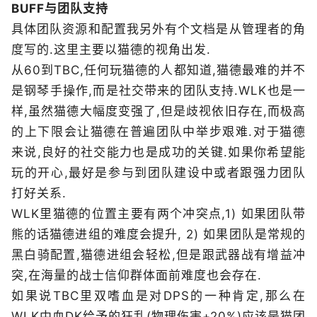
BUFF与团队支持
具体团队资源和配置我另外有个文档是从管理者的角
度写的.这里主要以猫德的视角出发.
从60到TBC,任何玩猫德的人都知道,猫德最难的并不
是钢琴手操作,而是社交带来的团队支持.WLK也是一
样,虽然猫德大幅度变强了,但是歧视依旧存在,而极高
的上下限会让猫德在普遍团队中举步艰难.对于猫德
来说,良好的社交能力也是成功的关键.如果你希望能
玩的开心,最好是参与到团队建设中或者跟强力团队
打好关系.
WLK里猫德的位置主要有两个冲突点,1) 如果团队带
熊的话猫德进组的难度会提升, 2) 如果团队是常规的
黑白骑配置,猫德进组会轻松,但是跟武器战有增益冲
突,在海量的战士信仰群体面前难度也会存在.
如果说TBC里双嗜血是对DPS的一种肯定,那么在
WLK中血DK给予的狂乱(物理伤害+20%)应该是猫团