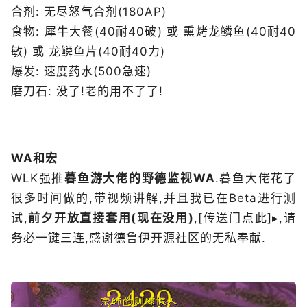
合剂: 无尽怒气合剂(180AP)
食物: 犀牛大餐(40耐40破) 或 熏烤龙鳞鱼(40耐40
敏) 或 龙鳞鱼片(40耐40力)
爆发: 速度药水(500急速)
磨刀石: 没了!老的用不了了!
WA和宏
WLK强推
暮鱼游大佬的野德监视WA
.暮鱼大佬花了
很多时间做的,带视频讲解,并且我已在Beta进行测
试,
前夕开放直接套用(现在没用)
,[传送门点此]▸,请
务必一键三连,感谢德鲁伊开源社区的无私奉献.