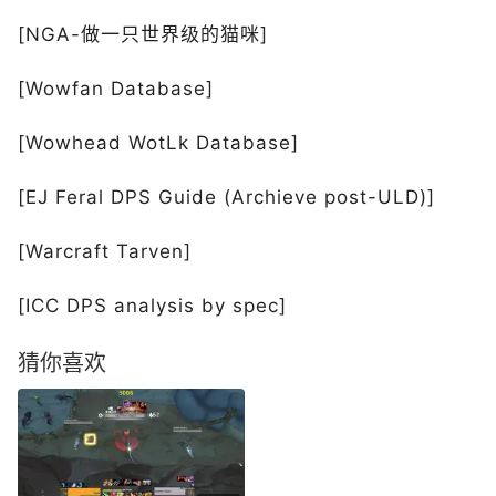
[NGA-做一只世界级的猫咪]
[Wowfan Database]
[Wowhead WotLk Database]
[EJ Feral DPS Guide (Archieve post-ULD)]
[Warcraft Tarven]
[ICC DPS analysis by spec]
猜你喜欢