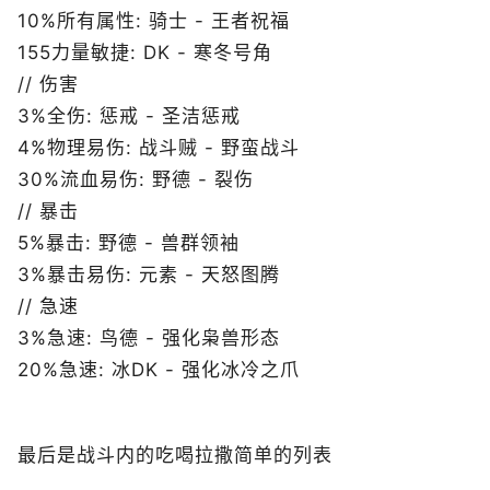
10%所有属性: 骑士 - 王者祝福
155力量敏捷: DK - 寒冬号角
// 伤害
3%全伤: 惩戒 - 圣洁惩戒
4%物理易伤: 战斗贼 - 野蛮战斗
30%流血易伤: 野德 - 裂伤
// 暴击
5%暴击: 野德 - 兽群领袖
3%暴击易伤: 元素 - 天怒图腾
// 急速
3%急速: 鸟德 - 强化枭兽形态
20%急速: 冰DK - 强化冰冷之爪
最后是战斗内的吃喝拉撒简单的列表