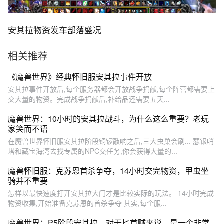
安其拉物资发车部落盛况
相关推荐
《魔兽世界》经典怀旧服安其拉事件开放
安其拉事件开放后,每个服务器都会开放战争捐献,每个阵营都需要上
交大量的物资。完成战争捐献后,补给品还需要五天...
魔兽世界：10小时的安其拉战斗，为什么这么重要？老玩
家笑而不语
在魔兽世界怀旧服安其拉阶段铜锣敲响之后,三大虫巢会刷... 瑟银哨
塔和藏宝海湾去找专属的NPC交任务,你会获得大量的...
魔兽怀旧服：克苏恩首杀争夺，14小时交完物资，甲虫坐
骑并不重要
怎样以最快速度打开安其拉大门才是比较实际的玩法。 14小时完成
物资收集,开始准备克苏恩的首杀争夺 其实,每个服...
魔兽世界：P5阶段安其拉，对于匕首贼来说，是一个非常