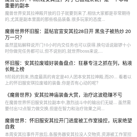
重要的副本
魔兽世界安其拉神殿开放的日子就要到来了,相信大家都是非常期待
的,尤其是副本里面的那些极品装备,很多玩家的态度...
魔兽世界怀旧服：蓝帖官宣安其拉28日开 黑虫子被热炒 20
万一只？
虽然蓝贴解释说开门10小时内交任务也可以获得,换句话说敲锣十小
时你做完任务都可以,但不说别的,就世界boss来说,...
怀旧服：安其拉废墟好装备盘点：狂暴专注之抓在列，粘液
长靴上榜
5阶段的到来,热度最高的肯定是40人团本安其拉神殿,而20... 看着以
上的怀旧服安琪拉废墟的装备,你是否有心动的呢?
《魔兽世界》安其拉神庙装备大赏，治疗这波稳赚不亏
在魔兽世界怀旧服安其拉副本中,激烈战斗中的输出们无疑... 虽然需
要付出12点智力做交换,但是在智力和治疗效果之间...
魔兽世界：怀旧服安其拉开门进度被工作室操控，玩家绝望
自救
本周安其拉事件开放后,各服务器安其拉没人交物资,资源被工作室控