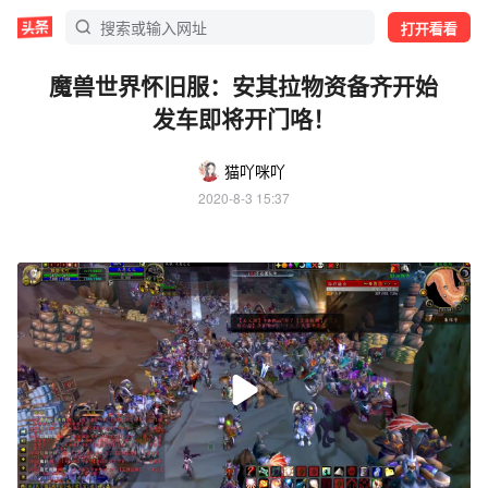
打开看看
魔兽世界怀旧服：安其拉物资备齐开始
发车即将开门咯！
猫吖咪吖
2020-8-3 15:37