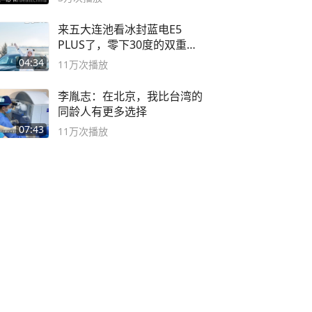
来五大连池看冰封蓝电E5
PLUS了，零下30度的双重冰
封40小时全录
04:34
11万
次播放
李胤志：在北京，我比台湾的
同龄人有更多选择
07:43
11万
次播放