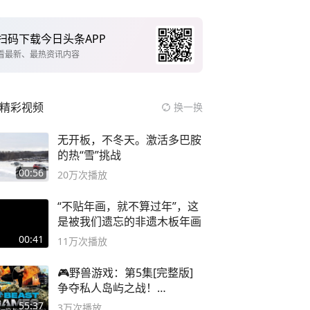
扫码下载今日头条APP
看最新、最热资讯内容
精彩视频
换一换
无开板，不冬天。激活多巴胺
的热“雪”挑战
00:56
20万
次播放
“不贴年画，就不算过年”，这
是被我们遗忘的非遗木板年画
00:41
11万
次播放
🎮野兽游戏：第5集[完整版]
争夺私人岛屿之战！
#MrBeastChina
55:37
3万
次播放