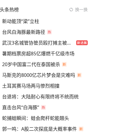
头条热榜
换一换
新动能顶“梁”立柱
台风白海豚最新路径
武汉3名城管协管员殴打摊主被刑拘
暑期档票房超85亿爆燃千亿级市场
20岁中国富二代在泰国被杀
马斯克的8000亿芯片梦会是灾难吗
土耳其赛马场两马惨烈相撞
台退将：大陆耐心有限终将不统而统
直击台风“白海豚”
蛇捕蛙瞬间：蛙会爬杆蛇能翘头
郭一鸣：A股二次探底是大概率事件