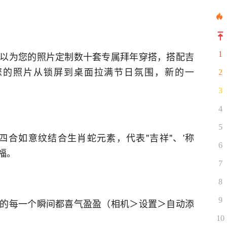
以为您的照片定制数十套专属拜年穿搭，搭配吉
1
您的照片从锁屏到桌面拉满节日氛围，新的一
2
3
4
5
合如意纹结合生肖蛇元素，代表"吉祥"、'称
6
福。
7
8
9
的每一个瞬间都喜气盈盈（相机＞设置＞自动添
10