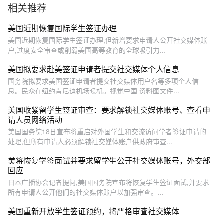
相关推荐
的社交媒体账户（央视频
号：总台电视资讯）
美国近期恢复国际学生签证办理
美国近期恢复国际学生签证办理,但新增要求申请人公开社交媒体账
户,过度安全审查或削弱美国高等教育的全球吸引力...
美国拟要求赴美签证申请者提交社交媒体个人信息
国务院拟要求美国签证申请者提交社交媒体用户名等多项个人信
息。民众在纽约肯尼迪机场候机。视觉中国 资料图文件...
美国收紧留学生签证审查：要求解锁社交媒体账号、查看申
请人员网络活动
美国国务院18日宣布将重启对外国学生和交流访问学者签证申请的
处理,但所有申请人必须解锁社交媒体账户供政府审查...
美将恢复学签面试并要求留学生公开社交媒体账号，外交部
回应
日本广播协会记者提问,美国国务院宣布将恢复学生签证面试,并要求
所有申请人公开他们的社交媒体账户以加强审查。...
美国重新开放学生签证预约，将严格审查社交媒体