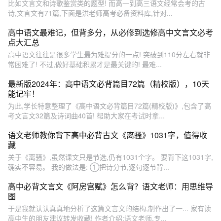
比如文言文和诗歌鉴赏类的题型! 而高一到高三语文经常会考的古
诗,文言文有71篇,下面是洪老师高考必备资料库,针对...
高中语文最难记，但背多分，从必修到选修高中文言文必考
点大汇总
高中语文往往是很多学生最为难提分的一点! 突破到110分左右就非
常困难了! 不过,做好基础积累才是最关键的! 最难...
最新版2024年：高中语文必背篇目72篇（精校版），10天
能记牢！
为此,学长特意整理了《高中语文必背篇目72篇(精校版)》,包含了高
考文言文32篇及诗词曲40首! 帮助大家在考试时拿...
语文老师教你背下高中必背古文《离骚》1031字，值得收
藏
关于《离骚》,虽然课文只是节选,仍有1031个字。 要背下这1031字,
确实不容易。 我的做法是: ①把诗分节,逐句逐节背...
高中必背文言文《阿房宫赋》怎么背？语文老师：用思维导
图
于是我就认认真真地分析了这篇文言文的结构,制作出了一... 家有读
高中生的朋友建议转发收藏! 作者介绍:语文老师,专...