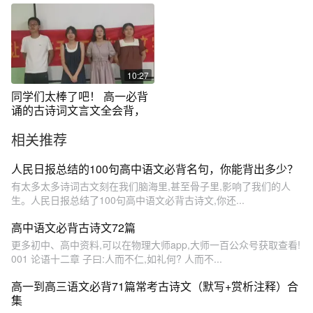
10:27
同学们太棒了吧！ 高一必背
诵的古诗词文言文全会背，
相关推荐
人民日报总结的100句高中语文必背名句，你能背出多少？​
有太多太多诗词古文刻在我们脑海里,甚至骨子里,影响了我们的人
生。人民日报总结了100句高中语文必背古诗文,你还...
高中语文必背古诗文72篇
更多初中、高中资料,可以在物理大师app,大师一百公众号获取查看!
001 论语十二章 子曰:人而不仁,如礼何? 人而不...
高一到高三语文必背71篇常考古诗文（默写+赏析注释）合
集