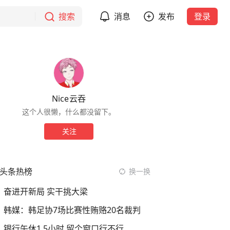
搜索
消息
发布
登录
Nice云吞
这个人很懒，什么都没留下。
关注
头条热榜
换一换
奋进开新局 实干挑大梁
韩媒：韩足协7场比赛性贿赂20名裁判
银行午休1.5小时 留个窗口行不行