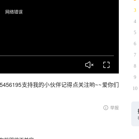
3
网络错误
4
5
6
7
8
9
455456195支持我的小伙伴记得点关注哟~~爱你们
10
举报