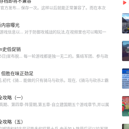
2旧存档即将不兼容
线,官方发布... 保存一次。这样以后就能正常兼容了。而在本次
新内容曝光
戏信息以... 对于防御攻城战的玩法,在视频里也可以略知一
am史低促销
25日)宣布脱... 每一轮游戏都是独一无二的。集结军团、参与政
，但胜在味正劲足
初代《骑... 能做的只有骑马与砍杀。现在,《骑马与砍杀2:霸
全攻略（一）
高期、第四章-阵营期,第五章-自立建国期五个游戏章节,并以属
全攻略（五）
近的城镇和村庄尽可能多的招募士兵,由于加入阵营后可以拉军团,