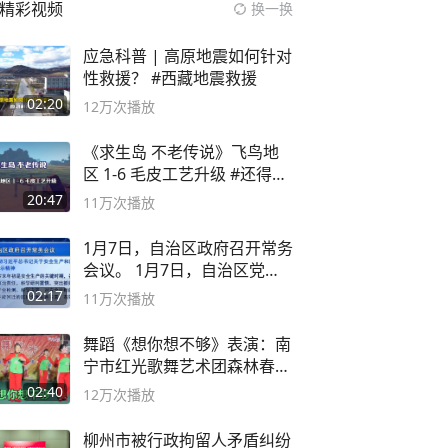
精彩视频
换一换
应急科普 | 高原地震如何针对
性救援？ #西藏地震救援
02:20
12万
次播放
《求生岛 不老传说》飞鸟地
区 1-6 毛皮工艺升级 #还得是
主机大作
20:47
11万
次播放
1月7日，自治区政府召开常务
会议。 1月7日，自治区党委
副书记
02:17
11万
次播放
舞蹈《想你想不够》表演：南
宁市红光歌舞艺术团森林春红
舞蹈队。
02:40
12万
次播放
柳州市被行政拘留人矛盾纠纷