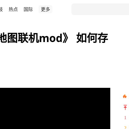
技
热点
国际
更多
地图联机mod》 如何存
1
2