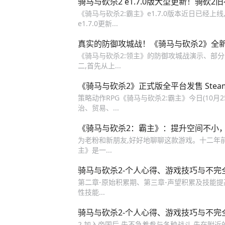
骑马与砍杀2 e1.7.0版大型更新！骑砍
《骑马与砍杀2:霸主》e1.7.0版本近日已经上
e1.7.0更新...
真实的防御攻城战！《骑马与砍杀2》全
《骑马与砍杀2:领主》的防御攻城战演示、部分游
二,首先从上...
《骑马与砍杀2》正式版全平台发售 Ste
策略动作RPG《骑马与砍杀2:霸主》今日(10月
治、贸易、...
《骑马与砍杀2：霸主》：提升空间不小
为老粉和新朋友,好好地聊聊这款游戏。十二年前,
主》是一...
骑马与砍杀2-个人心得、游戏技巧与不完
第二章-原始积累期、第三章-声望积累及技能提
性技能...
骑马与砍杀2-个人心得、游戏技巧与不完
2.加入帝国后,先不急着参与各种战斗,先在附