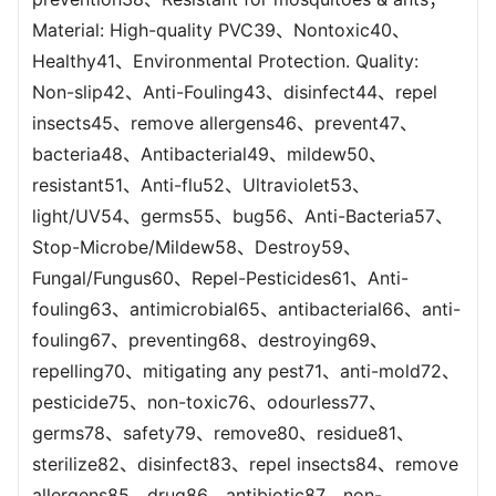
Material: High-quality PVC39、Nontoxic40、
Healthy41、Environmental Protection. Quality:
Non-slip42、Anti-Fouling43、disinfect44、repel
insects45、remove allergens46、prevent47、
bacteria48、Antibacterial49、mildew50、
resistant51、Anti-flu52、Ultraviolet53、
light/UV54、germs55、bug56、Anti-Bacteria57、
Stop-Microbe/Mildew58、Destroy59、
Fungal/Fungus60、Repel-Pesticides61、Anti-
fouling63、antimicrobial65、antibacterial66、anti-
fouling67、preventing68、destroying69、
repelling70、mitigating any pest71、anti-mold72、
pesticide75、non-toxic76、odourless77、
germs78、safety79、remove80、residue81、
sterilize82、disinfect83、repel insects84、remove
allergens85、drug86、antibiotic87、non-