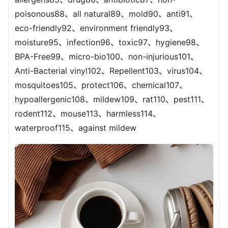
poisonous88、all natural89、mold90、anti91、
eco-friendly92、environment friendly93、
moisture95、infection96、toxic97、hygiene98、
BPA-Free99、micro-bio100、non-injurious101、
Anti-Bacterial vinyl102、Repellent103、virus104、
mosquitoes105、protect106、chemical107、
hypoallergenic108、mildew109、rat110、pest111、
rodent112、mouse113、harmless114、
waterproof115、against mildew