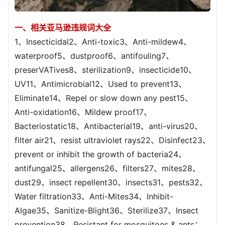
一、相关亚马逊违规词大全
1、Insecticidal2、Anti-toxic3、Anti-mildew4、
waterproof5、dustproof6、antifouling7、
preserVATives8、sterilization9、insecticide10、
UV11、Antimicrobial12、Used to prevent13、
Eliminate14、Repel or slow down any pest15、
Anti-oxidation16、Mildew proof17、
Bacteriostatic18、Antibacterial19、anti-virus20、
filter air21、resist ultraviolet rays22、Disinfect23、
prevent or inhibit the growth of bacteria24、
antifungal25、allergens26、filters27、mites28、
dust29、insect repellent30、insects31、pests32、
Water filtration33、Anti-Mites34、Inhibit-
Algae35、Sanitize-Blight36、Sterilize37、Insect
prevention38、Resistant for mosquitoes & ants；