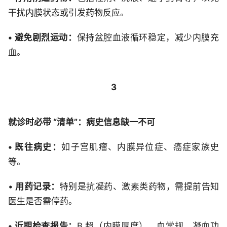
干扰内膜状态或引发药物反应。
• 避免剧烈运动：
保持盆腔血液循环稳定，减少内膜充
血。
3
就诊时必带 “清单”：病史信息缺一不可
• 既往病史：
如子宫肌瘤、内膜异位症、癌症家族史
等。
•
用药记录：
特别是抗凝药、激素类药物，需提前告知
医生是否需停药。
• 近期检查报告：
B 超（内膜厚度）、血常规、凝血功