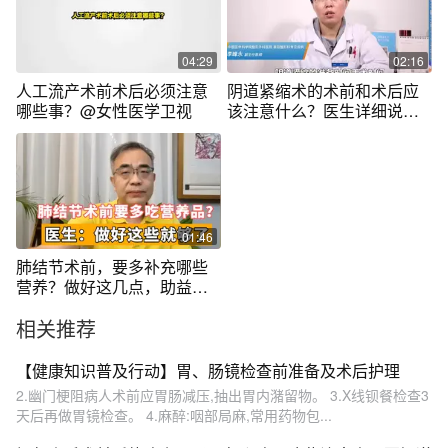
04:29
02:16
人工流产术前术后必须注意
阴道紧缩术的术前和术后应
哪些事？@女性医学卫视
该注意什么？医生详细说
明！
01:46
肺结节术前，要多补充哪些
营养？做好这几点，助益术
后康复
相关推荐
【健康知识普及行动】胃、肠镜检查前准备及术后护理
2.幽门梗阻病人术前应胃肠减压,抽出胃内潴留物。 3.X线钡餐检查3
天后再做胃镜检查。 4.麻醉:咽部局麻,常用药物包...