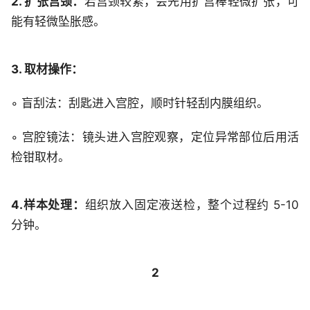
2. 扩张宫颈：
若宫颈较紧，会先用扩宫棒轻微扩张，可
能有轻微坠胀感。
3. 取材操作：
◦ 盲刮法：刮匙进入宫腔，顺时针轻刮内膜组织。
◦ 宫腔镜法：镜头进入宫腔观察，定位异常部位后用活
检钳取材。
4.样本处理：
组织放入固定液送检，整个过程约 5-10
分钟。
2