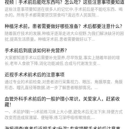
视频｜手术前后能吃东西吗？怎么吃？这些注意事项要知道
这些注意事项要知道在很多人的记忆中,手术前后是不能吃东西、喝
水的。所有手术都需要禁饮禁食吗?清远市人民医院...
种植牙术前，患者需要做好哪些准备？术后都要注意什么？
随着医疗技术的发展,种植牙逐渐走进大众视野,为我们解决缺牙的困
扰,提高生活质量。种植牙术前,患者需要做好以下...
手术前后到底该如何补充营养？
大家都知道手术以后需要补充营养,尽早恢复,事实上随着年龄的增
长,老年人食欲下降,消化功能减低,合成与代谢发生变...
近视手术术前术后的注意事项
通过专业的术前检查,对患者进行采集视力、眼压、角膜厚度、角膜
形态、瞳孔直径等数据,进一步了解患者眼部情况。...
血管外科手术前后的一般护理小常识，关爱家人，赶紧收
藏！
一、术前护理(一)术前练习床上大小便,避免术后无法下床,排便方式
改变而造成尿潴留、便秘等;练习深呼吸咳嗽排痰,...
海报调查|高考后近视手术“升温” 专家提醒手术前后注意事