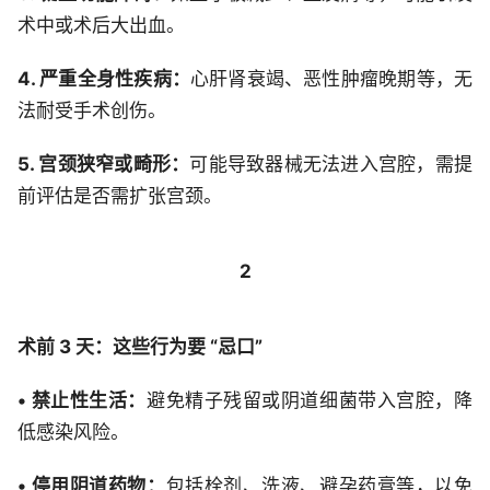
术中或术后大出血。
4. 严重全身性疾病：
心肝肾衰竭、恶性肿瘤晚期等，无
法耐受手术创伤。
5. 宫颈狭窄或畸形：
可能导致器械无法进入宫腔，需提
前评估是否需扩张宫颈。
2
术前 3 天：这些行为要 “忌口”
• 禁止性生活：
避免精子残留或阴道细菌带入宫腔，降
低感染风险。
• 停用阴道药物：
包括栓剂、洗液、避孕药膏等，以免