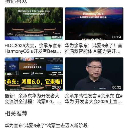
猜你喜欢
00:59
00:24
HDC2025大会，余承东宣布
华为余承东：鸿蒙6来了！首
HarmonyOS 6开发者Beta测
推鸿蒙智能体 AI能力更开放
试启动 #余承东称635天创造
6月20日，在#华为开发者大
鸿蒙速度 #鸿蒙是中国科技力
会2025 上，华为常务董事、
量的集体冲锋 #华为开发者大
终端BG董事长#余承东 宣布#
会 #华为鸿蒙6操作系统亮相
华为 终端发布#鸿蒙60开发
者Beta 版本，首次推出 #鸿
蒙智能体 、互联架构。#鸿蒙
20:03
00:32
星光计划
最新！余承东华为开发者大
余承东感性发言 #余承东 在#
会演讲全过程：鸿蒙6.0，它
华为 开发者大会2025上宣布
来了！
HarmonyOS6启动开发者
相关推荐
Beta，并在发言中感性地
说：“#鸿蒙 已进入最好的发
展状态！
华为宣布“鸿蒙6来了”鸿蒙生态迈入新阶段