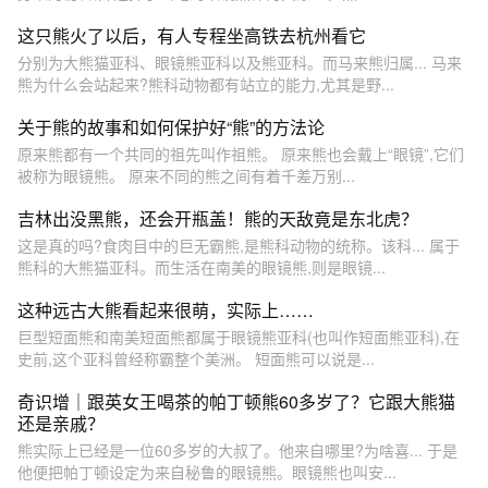
这只熊火了以后，有人专程坐高铁去杭州看它
分别为大熊猫亚科、眼镜熊亚科以及熊亚科。而马来熊归属... 马来
熊为什么会站起来?熊科动物都有站立的能力,尤其是野...
关于熊的故事和如何保护好“熊”的方法论
原来熊都有一个共同的祖先叫作祖熊。 原来熊也会戴上“眼镜”,它们
被称为眼镜熊。 原来不同的熊之间有着千差万别...
吉林出没黑熊，还会开瓶盖！熊的天敌竟是东北虎？
这是真的吗?食肉目中的巨无霸熊,是熊科动物的统称。该科... 属于
熊科的大熊猫亚科。而生活在南美的眼镜熊,则是眼镜...
这种远古大熊看起来很萌，实际上……
巨型短面熊和南美短面熊都属于眼镜熊亚科(也叫作短面熊亚科),在
史前,这个亚科曾经称霸整个美洲。 短面熊可以说是...
奇识增｜跟英女王喝茶的帕丁顿熊60多岁了？它跟大熊猫
还是亲戚？
熊实际上已经是一位60多岁的大叔了。他来自哪里?为啥喜... 于是
他便把帕丁顿设定为来自秘鲁的眼镜熊。眼镜熊也叫安...