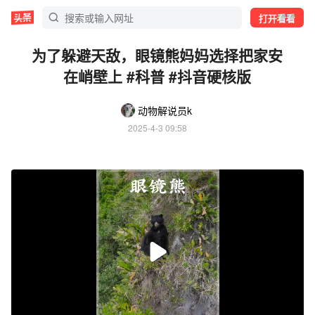
打开看看
为了躲避天敌，眼镜熊妈妈选择把家安
在峭壁上 #科普 #抖音硬核版
动物解说员k
2025-4-3 09:58