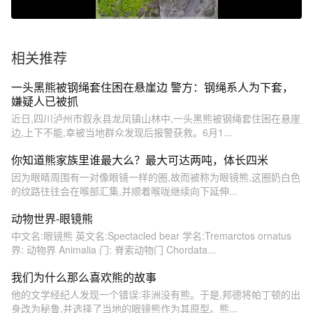
相关推荐
一头黑熊被钢绳套住困在悬崖边 警方：钢绳系人为下套，
嫌疑人已被抓
近日,四川泸州市叙永县龙凤镇山林中,一头黑熊被钢绳套住困在悬崖
边,上下不能,幸被当地群众发现后报警获救。6月1...
你知道熊家族里谁最大么？最大可达两吨，体长四米
因为眼睛周围有一对像眼镜一样的圈,故而被称为眼镜熊,这圈奶白色
的纹路往往会在喉部汇集,并顺着喉咙继续向下延伸...
动物世界-眼镜熊
中文名:眼镜熊 英文名:Spectacled bear 学名:Tremarctos ornatus
界: 动物界 Animalia 门: 脊索动物门 Chordata...
我们为什么那么喜欢熊的故事
他的文学经纪人发现一个错误:非洲没有熊。于是,邦德将帕丁顿的出
身改为秘鲁,并选择了当地的眼镜熊作为其原型。熊...