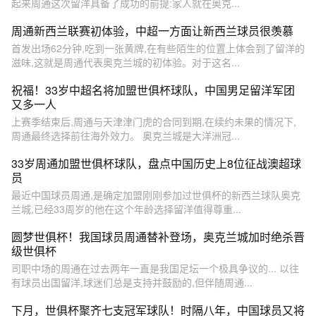
起来周通这次留洋具备了成功的前提:家人就在奥克...
周通新西兰联赛初体验，中超一方面让新西兰球员很羡慕
首发出场62分钟,吃到一张黄牌,在有些陌生的位置上体会到了留洋的
滋味,这就是周通代表奥克兰城的初体验。对于这名...
祝福！33岁中超名将加盟世俱杯球队，中国男足留洋军团
又多一人
上赛季结束后,周通与天津津门虎的合同到期,在续约未果的情况下,
周通最终选择前往海外效力。 奥克兰城是大洋洲冠...
33岁周通加盟世俱杯球队，盘点中国历史上8位征战澳超球
员
最近中国球员周通,是确定加盟刚刚参加过世俱杯的新西兰球队奥克
兰城,已经33周岁的他在这个年龄选择留洋值得尊重...
圆梦世俱杯！我国球员周通替补登场，奥克兰城加时绝杀晋
级世俱杯
司职中场的周通在过去两年一直是我国足坛一个极具争议的... 以往
有球员出国留洋,球迷们总是支持并鼓励的,但伴随周通...
下月，世俱杯聚齐七支冠军球队！时隔八年，中国球员又将