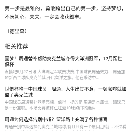
第一步是最难的，勇敢跨出自己的第一步，坚持梦想，
不忘初心，未来，一定会收获颇丰。
（德里森）
相关推荐
圆梦！周通替补帮助奥克兰城夺得大洋洲冠军，12月踢世
俱杯
直播吧5月27日讯 大洋洲冠军联赛决赛,中国球员周通效力... 周通加
盟新西兰球队奥克兰城,开启留洋之旅。他在采访中...
世俱杯唯一中国球员！周通：人生出其不意，一顿咖啡就加
盟了奥克兰城
中国球员周通替补登场亮相。值得一提的是,周通是本届世... 踢球只
是一份兼职。本场比赛被拜仁狂灌10球的门将康纳·...
周通为何选择告别中超？留洋路上充满了各种惊喜
周通告别中超选择到奥克兰城踢球,有且只有一个原因,那就... 不过看