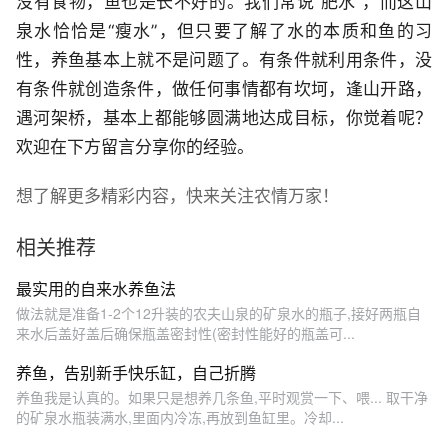
没有食物，鱼也是长不好的。我们常说“肥水”，而这山
泉水恰恰是“瘦水”，但只要了解了水的本质和鱼的习
性，养鱼基本上就不是问题了。有条件就利用条件，没
有条件就创造条件，做任何事情都有坎坷，逢山开路，
遇河架桥，基本上都能够圆满地达成目标，你觉着呢？
欢迎在下方留言分享你的经验。
想了解更多精彩内容，快来关注农情万家！
相关推荐
最实用的自来水养鱼法
做法就是准备1-2个12升装的农夫山泉的矿泉水的瓶子,接好两瓶自
来水后盖好盖后确保瓶盖密封性(密封性能好的瓶盖可...
养鱼，告别新手快乐缸，自己折腾
养鱼我是认真的。如果只是想养几条鱼,平时观赏一下、喂... 取干净
的矿泉水瓶装满水,里面内冷冻,再放到鱼缸里。冷却...