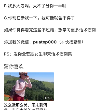
B.我多大方啊，大不了分你一半呗
C.你现在亲我一下，我可能就舍不得了
如果你觉得看完这些不过瘾，想学习更多话术惯例
添加我的微信：
puatop000
（←长按复制）
PS：发你全套跟女生聊天话术惯例集
猜你喜欢
12:23
这么近那么美，周末到河
北。丰宁大滩的七彩森林是