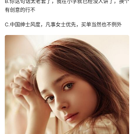
B.你这句话太老套了，我在小学就已经没人讲了，换个
有创意的行不
C.中国绅士风度，凡事女士优先，买单当然也不例外