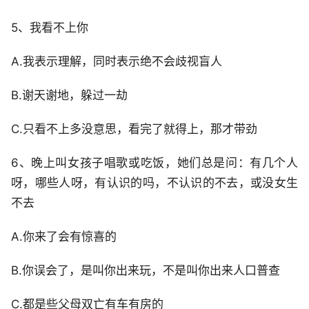
5、我看不上你
A.我表示理解，同时表示绝不会歧视盲人
B.谢天谢地，躲过一劫
C.只看不上多没意思，看完了就得上，那才带劲
6、晚上叫女孩子唱歌或吃饭，她们总是问：有几个人
呀，哪些人呀，有认识的吗，不认识的不去，或没女生
不去
A.你来了会有惊喜的
B.你误会了，是叫你出来玩，不是叫你出来人口普查
C.都是些父母双亡有车有房的