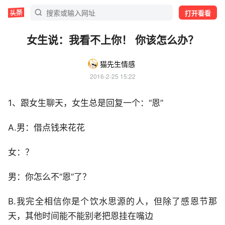
打开看看
女生说：我看不上你！ 你该怎么办？
猫先生情感
2016-2-25 15:22
1、跟女生聊天，女生总是回复一个：“恩”
A.男：借点钱来花花
女：？
男：你怎么不“恩”了？
B.我完全相信你是个饮水思源的人，但除了感恩节那
天，其他时间能不能别老把恩挂在嘴边