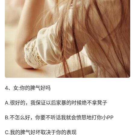
4、女:你的脾气好吗
A.很好的，我保证以后家暴的时候绝不拿凳子
B.不怎么好，你要不听话我就会愤怒地打你小PP
C.我的脾气好坏取决于你的表现