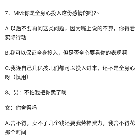
7、MM:你是全身心投入这份感情的吗?~
A.以后不要再问这类问题，因为嘴上说的不算，你得看
实际行动
B.我可以保证全身投入，但是否全心要看你的表现啊
C.我连自己几亿孩儿们都可以投入进来，还不是全身心
呀（慎用）
8、男：不怕我把你卖了啊
女：你舍得吗
A.舍不得，卖不了几个钱还要我劳神费力，我舍不得花
那个时间