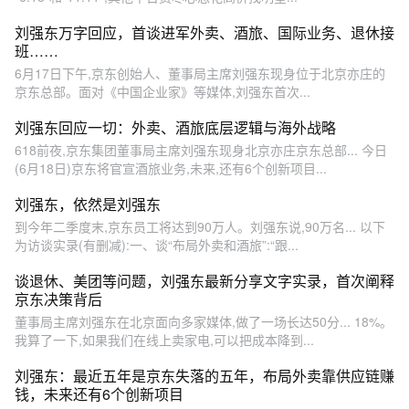
刘强东万字回应，首谈进军外卖、酒旅、国际业务、退休接
班……
6月17日下午,京东创始人、董事局主席刘强东现身位于北京亦庄的
京东总部。面对《中国企业家》等媒体,刘强东首次...
刘强东回应一切：外卖、酒旅底层逻辑与海外战略
618前夜,京东集团董事局主席刘强东现身北京亦庄京东总部... 今日
(6月18日)京东将官宣酒旅业务,未来,还有6个创新项目...
刘强东，依然是刘强东
到今年二季度末,京东员工将达到90万人。刘强东说,90万名... 以下
为访谈实录(有删减):一、谈“布局外卖和酒旅”:“跟...
谈退休、美团等问题，刘强东最新分享文字实录，首次阐释
京东决策背后
董事局主席刘强东在北京面向多家媒体,做了一场长达50分... 18%。
我算了一下,如果我们在线上卖家电,可以把成本降到...
刘强东：最近五年是京东失落的五年，布局外卖靠供应链赚
钱，未来还有6个创新项目