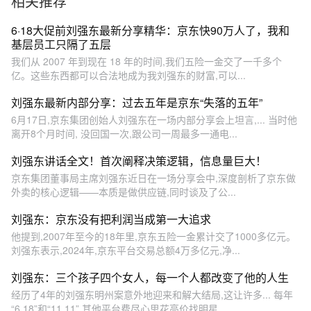
相关推荐
的财富 但京东没做过！” “企
亿，五险一金交了180亿#企
业必须要赚钱 要合法地赚
业家 #责任与担当
6·18大促前刘强东最新分享精华：京东快90万人了，我和
钱！” #刘强东 #京东 #五险一
基层员工只隔了五层
金
我们从 2007 年到现在 18 年的时间,我们五险一金交了一千多个
亿。这些东西都可以合法地成为我刘强东的财富,可以...
刘强东最新内部分享：过去五年是京东“失落的五年”
6月17日,京东集团创始人刘强东在一场内部分享会上坦言,... 当时他
离开8个月时间, 没回国一次,跟公司一周最多一通电...
刘强东讲话全文！首次阐释决策逻辑，信息量巨大！
京东集团董事局主席刘强东近日在一场分享会中,深度剖析了京东做
外卖的核心逻辑——本质是做供应链,同时谈及了公...
刘强东：京东没有把利润当成第一大追求
他提到,2007年至今的18年里,京东五险一金累计交了1000多亿元。
刘强东表示,2024年,京东平台交易总额4万多亿元,净...
刘强东：三个孩子四个女人，每一个人都改变了他的人生
经历了4年的刘强东明州案意外地迎来和解大结局,这让许多... 每年
“6.18”和“11.11”,其他平台费尽心思花高价找明星...