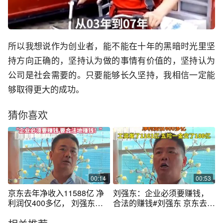
所以我想说作为创业者，能不能在十年的黑暗时光里坚
持方向正确的，坚持认为做的事情有价值的，坚持认为
公司是社会需要的。只要能够长久坚持，我相信一定能
够取得更大的成功。
猜你喜欢
00:14
00:53
京东去年净收入11588亿 净
刘强东：企业必须要赚钱，
利润仅400多亿， 刘强东：
合法的赚钱#刘强东 京东去年
18年时间京东交了1000多亿
净收入11588亿，净利润仅
五险一金“这些本可以成为我
400多亿，工资发了1161