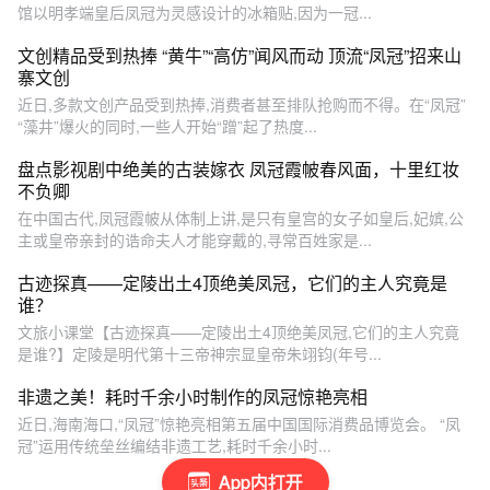
馆以明孝端皇后凤冠为灵感设计的冰箱贴,因为一冠...
文创精品受到热捧 “黄牛”“高仿”闻风而动 顶流“凤冠”招来山
寨文创
近日,多款文创产品受到热捧,消费者甚至排队抢购而不得。在“凤冠”
“藻井”爆火的同时,一些人开始“蹭”起了热度...
盘点影视剧中绝美的古装嫁衣 凤冠霞帔春风面，十里红妆
不负卿
在中国古代,凤冠霞帔从体制上讲,是只有皇宫的女子如皇后,妃嫔,公
主或皇帝亲封的诰命夫人才能穿戴的,寻常百姓家是...
古迹探真——定陵出土4顶绝美凤冠，它们的主人究竟是
谁？
文旅小课堂【古迹探真——定陵出土4顶绝美凤冠,它们的主人究竟
是谁?】定陵是明代第十三帝神宗显皇帝朱翊钧(年号...
非遗之美！耗时千余小时制作的凤冠惊艳亮相
近日,海南海口,“凤冠”惊艳亮相第五届中国国际消费品博览会。 “凤
冠”运用传统垒丝编结非遗工艺,耗时千余小时...
App内打开