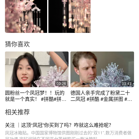
猜你喜欢
03:26
03:43
圆粉丝一个凤冠梦！！玩的
德国人亲手完成了粉黛二十
就是一个真实！ #拼酷#拼装
二凤冠 #拼酷 #金属拼图 #来
模型#拼酷粉黛二十二凤冠#
自粉黛二十二凤冠的浪漫 #上
相关推荐
金属拼图
门女婿也是人
关注 ｜这顶“凤冠”你买到了吗？咋就这么难抢呢？
凤冠冰箱贴。中国国家博物馆供图刚刚过去的“双11”,数万消费者做
足功课,定好闹钟在不同平台等候购买一款冰箱贴...