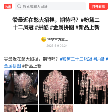
打开看看
🤫最近在憋大招捏，期待吗？#粉黛二
十二凤冠 #拼酷 #金属拼图 #新品上新
拼酷官方旗舰店
2025-5-9 09:24
🤫最近在憋大招捏，期待吗？
#粉黛二十二凤冠
#拼酷
#
金属拼图
 #新品上新