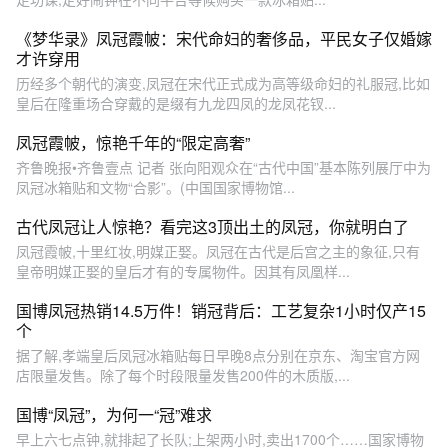
《梦华录》凤冠霞帔：宋代命妇的奢侈品，平民女子仅婚嫁
才许穿用
历经多个朝代的演变,凤冠在宋代正式成为高等级命妇的礼服冠,比如
皇后在隆重场合穿戴的是缀有九龙四凤的龙凤花钗...
凤冠霞帔，惊艳千年的“限定高奢”
齐鲁晚报•齐鲁壹点 记者 张向阳观众在“古代中国”基本陈列展厅中为
凤冠冰箱贴和文物“合影”。(中国国家博物馆...
古代凤冠让人惊艳？看完这3顶出土的凤冠，你就明白了
凤冠霞帔,十里红妆,明媒正娶。凤冠在古代是后宫之主的象征,只有
皇帝明媒正娶的皇后才有的专属物件。因其有凤凰样...
国博凤冠热销14.5万件！销冠背后：工艺复杂1小时仅产15
个
据了解,孝端皇后凤冠冰箱贴每日早晚8点分别在京东、淘宝官方网
店限量发售。除了每个时段限量发售200件的木质版,...
国博“凤冠”，为何一“冠”难求
早上六七点钟,就排起了长队;上架两小时,卖出1700个……国家博物