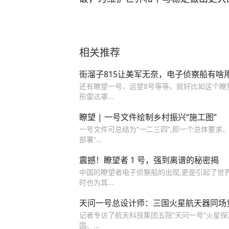
相关推荐
街溜子815让美军无奈，电子侦察船有啥
还有瞭望一号、远望8号等等。就好比如这个瞭望
形雷达罩...
瞭望 | 一号文件绘制乡村振兴“施工图”
一号文件可总结为“一二三四”,即一个总体要求、两
部署“...
震撼！瞭望者 1 号，强到离谱的秘密揭
中国的瞭望者电子侦察船的出现,更是引起了世界
时也为其...
天问一号总设计师：三国火星航天器同场
记者专访了航天科技集团五院“天问一号”火星探
国、...