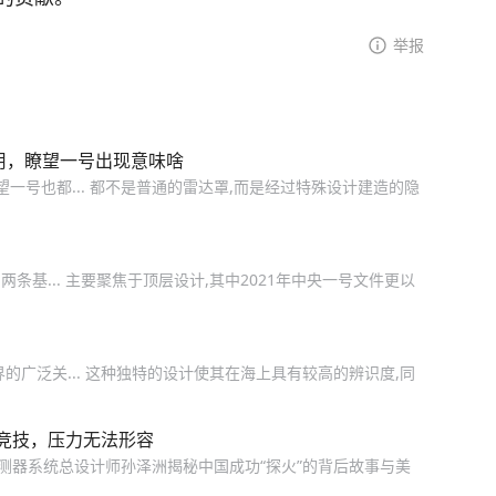
举报
用，瞭望一号出现意味啥
一号也都... 都不是普通的雷达罩,而是经过特殊设计建造的隐
条基... 主要聚焦于顶层设计,其中2021年中央一号文件更以
的广泛关... 这种独特的设计使其在海上具有较高的辨识度,同
竞技，压力无法形容
测器系统总设计师孙泽洲揭秘中国成功“探火”的背后故事与美