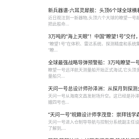
新兵器谱-六耳灵犀舰：头顶6个球全球横
近日观注到一新器物,头顶六个大球的暸望一号
把此般命...
3万吨的“海上天眼”！中国“瞭望1号”交付
“瞭望1号”在体积、雷达系统、探测精度和系统
“瞭...
全球最强战略导弹预警船：3万吨瞭望一
瞭望一号远洋航天测量船开始正式海试,它头顶多
量船只...
天问一号总设计师孙泽洲：从探月到探测
天问一号从海南文昌发射场升空。这已经是孙泽
娥四号也...
“天问一号”皖籍设计师李茂登：崇拜钱学
天问一号进入仓制导导航与控制分系统副主任设
了解到,...