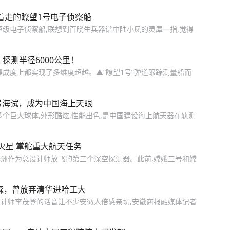
着走的瞭望1号电子侦察船
超级电子侦察船,联想到百晓生兵器谱中陆小凤的灵犀一指,觉得
，探测半径6000公里！
集成度上都实现了多维度超越。▲“瞭望1号”弹道跟踪测量船而
号海试，成为中国海上天眼
个巨大球体,外形酷炫,性能出色,是中国建设海上航天器在轨测
火星 掌舵重大航天任务
洲作为总设计师放飞的第三个深空探测器。此前,嫦娥三号和嫦
森，曾放弃清华进哈工大
计师李茂登的话音让不少安徽人倍感亲切,安徽商报融媒体记者