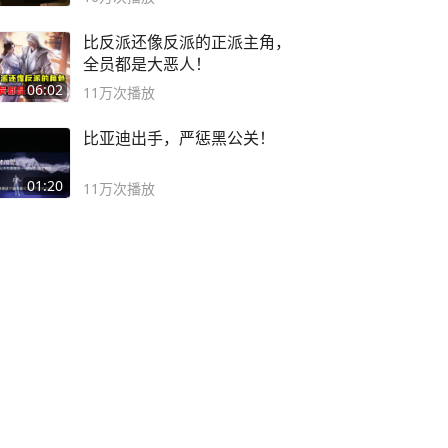
比反派还像反派的正派主角，
全员都是大恶人！
06:02
11万
次播放
比亚迪出手，严惩黑公关！
01:20
11万
次播放