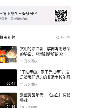
扫码下载今日头条APP
看最新、最热资讯内容
精彩视频
换一换
文明的漂泊者，解剖鸣潮最深
的秘密，鸣潮剧情解读02
08:51
11万
次播放
“不贴年画，就不算过年”，这
是被我们遗忘的非遗木板年画
00:41
11万
次播放
遥望觉醒年代，《热血》铸就
警魂。
04:19
10万
次播放