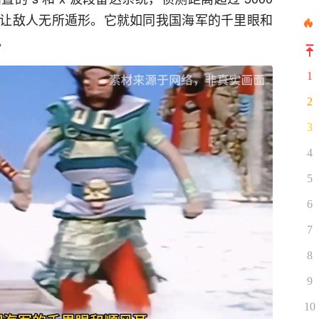
让敌人无所遁形。它就如同我国海军的千里眼和
。
1
2
3
4
5
6
7
8
9
10