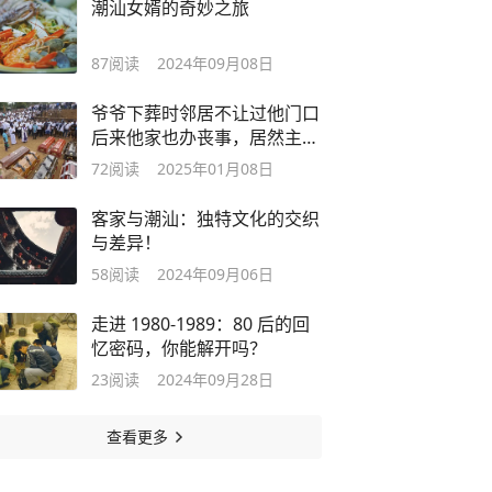
潮汕女婿的奇妙之旅
87
阅读
2024年09月08日
爷爷下葬时邻居不让过他门口
后来他家也办丧事，居然主动
找上门来
72
阅读
2025年01月08日
客家与潮汕：独特文化的交织
与差异！
58
阅读
2024年09月06日
走进 1980-1989：80 后的回
忆密码，你能解开吗？
23
阅读
2024年09月28日
查看更多