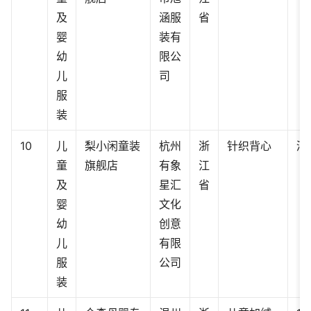
及
涵服
省
婴
装有
幼
限公
儿
司
服
装
10
儿
梨小闲童装
杭州
浙
针织背心
酒
童
旗舰店
有象
江
及
星汇
省
婴
文化
幼
创意
儿
有限
服
公司
装