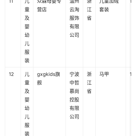
11
儿
众森母婴专
温州
浙
儿童加绒
13
童
营店
云淘
江
套装
及
服饰
省
婴
有限
幼
公司
儿
服
装
12
儿
gxgkids旗
宁波
浙
马甲
12
童
舰
中哲
江
及
慕尚
省
婴
控股
幼
有限
儿
公司
服
装