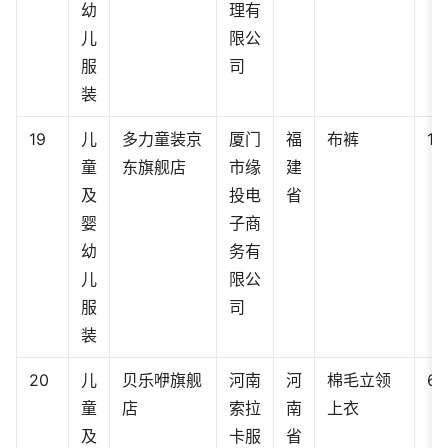
幼
理有
儿
限公
服
司
装
19
儿
多力童装京
厦门
福
布裤
12
童
东旗舰店
市缘
建
及
投电
省
婴
子商
幼
务有
儿
限公
服
司
装
20
儿
贝乐咿旗舰
河南
河
棉毛立领
66
童
店
索拉
南
上衣
及
卡服
省