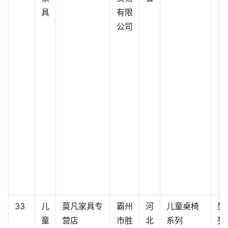
具
有限
公司
33
儿
莫凡家具专
霸州
河
儿童桌椅
型
童
营店
市胜
北
系列
列