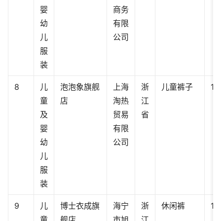
婴
商务
幼
有限
儿
公司
服
装
8
儿
泡泡象旗舰
上海
浙
儿童裤子
11
童
店
淘热
江
及
贸易
省
婴
有限
幼
公司
儿
服
装
9
儿
博士衣成旗
海宁
浙
休闲裤
11
童
舰店
市旭
江