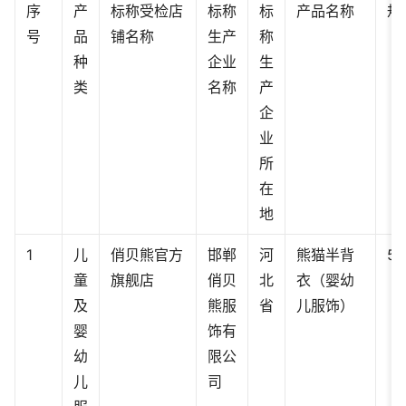
序
产
标称受检店
标称
标
产品名称
规
号
品
铺名称
生产
称
种
企业
生
类
名称
产
企
业
所
在
地
1
儿
俏贝熊官方
邯郸
河
熊猫半背
59
童
旗舰店
俏贝
北
衣（婴幼
及
熊服
省
儿服饰）
婴
饰有
幼
限公
儿
司