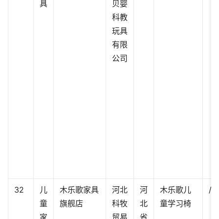
具
贝婴
科教
玩具
有限
公司
32
儿
木乐歌家具
河北
河
木乐歌儿
/
童
旗舰店
科牧
北
童学习椅
家
贸易
省