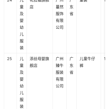
童
店
蔓然
东
及
服饰
省
婴
有限
幼
公司
儿
服
装
25
儿
添丝母婴旗
广州
广
儿童牛仔
11
童
舰店
臻牛
东
裤
及
服装
省
婴
有限
幼
公司
儿
服
装