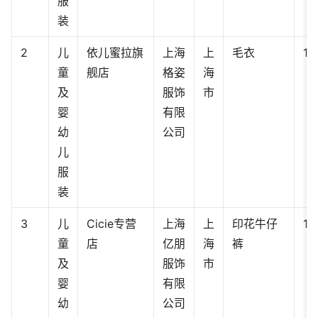
服
装
2
儿
依儿蜜拉旗
上海
上
毛衣
14
童
舰店
格姿
海
及
服饰
市
婴
有限
幼
公司
儿
服
装
3
儿
Cicie专营
上海
上
印花牛仔
12
童
店
亿朋
海
裤
及
服饰
市
婴
有限
幼
公司