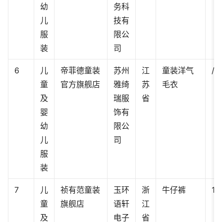
幼
务科
儿
技有
服
限公
装
司
6
儿
帝菲德童装
苏州
江
童装洋气
/
童
官方旗舰店
雅绮
苏
毛衣
及
瑞服
省
婴
饰有
幼
限公
儿
司
服
装
7
儿
祯有范童装
玉环
浙
牛仔裤
13
童
旗舰店
语轩
江
及
电子
省