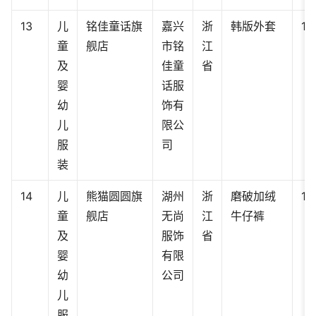
13
儿
铭佳童话旗
嘉兴
浙
韩版外套
12
童
舰店
市铭
江
及
佳童
省
婴
话服
幼
饰有
儿
限公
服
司
装
14
儿
熊猫圆圆旗
湖州
浙
磨破加绒
14
童
舰店
无尚
江
牛仔裤
及
服饰
省
婴
有限
幼
公司
儿
服