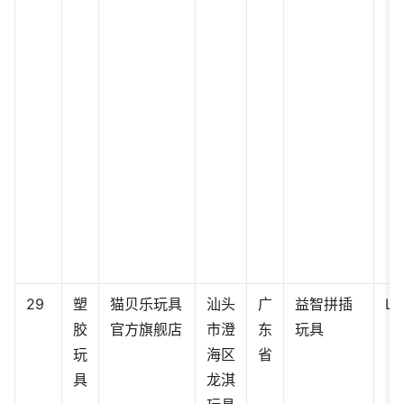
29
塑
猫贝乐玩具
汕头
广
益智拼插
LQ
胶
官方旗舰店
市澄
东
玩具
玩
海区
省
具
龙淇