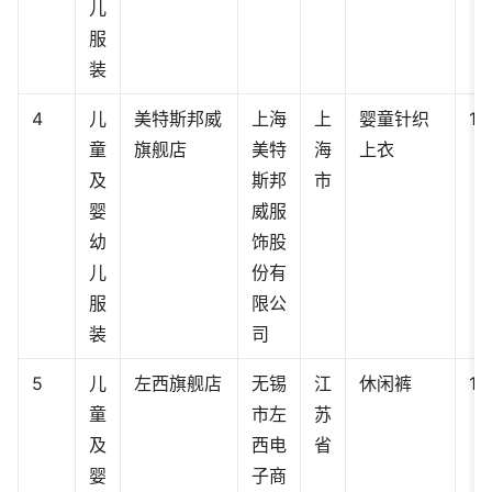
儿
服
装
4
儿
美特斯邦威
上海
上
婴童针织
11
童
旗舰店
美特
海
上衣
及
斯邦
市
婴
威服
幼
饰股
儿
份有
服
限公
装
司
5
儿
左西旗舰店
无锡
江
休闲裤
11
童
市左
苏
及
西电
省
婴
子商