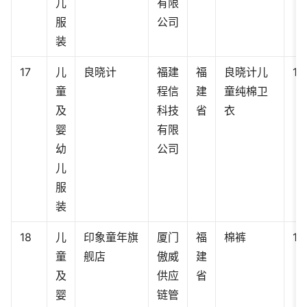
儿
有限
服
公司
装
17
儿
良晓计
福建
福
良晓计儿
14
童
程信
建
童纯棉卫
及
科技
省
衣
婴
有限
幼
公司
儿
服
装
18
儿
印象童年旗
厦门
福
棉裤
12
童
舰店
傲威
建
及
供应
省
婴
链管