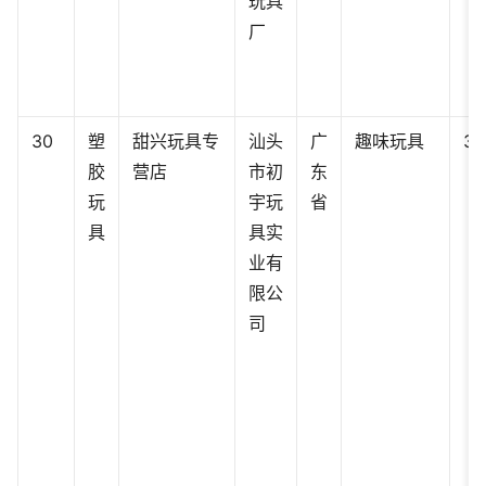
玩具
厂
30
塑
甜兴玩具专
汕头
广
趣味玩具
33
胶
营店
市初
东
玩
宇玩
省
具
具实
业有
限公
司