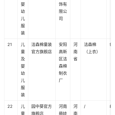
婴
饰有
幼
限公
儿
司
服
装
21
儿
洁森棉童装
安阳
河
洁森棉
90
童
官方旗舰店
高新
南
（上衣）
及
区洁
省
婴
森棉
幼
制衣
儿
厂
服
装
22
儿
园中葵官方
河南
河
/
80
童
旗舰店
萌娃
南