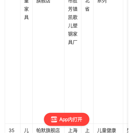
童
旗舰店
市胜
北
系列
家
芳镇
省
具
凯歌
儿塑
钢家
具厂
App内打开
35
儿
帕默旗舰店
上海
上
儿童健康
型