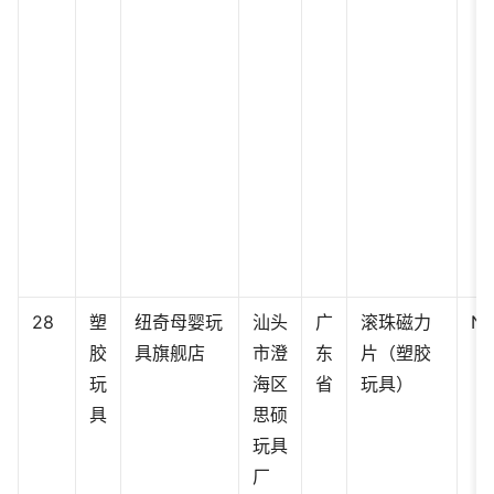
28
塑
纽奇母婴玩
汕头
广
滚珠磁力
N1
胶
具旗舰店
市澄
东
片（塑胶
玩
海区
省
玩具）
具
思硕
玩具
厂