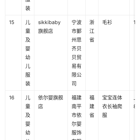
装
15
儿
sikkibaby
宁波
浙
毛衫
11
童
旗舰店
市鄞
江
及
州思
省
婴
齐贝
幼
贝贸
儿
易有
服
限公
装
司
16
儿
依尔婴旗舰
福建
福
宝宝连体
上
童
店
南平
建
衣长袖爬
80
及
市依
省
服
婴
尔婴
幼
服饰