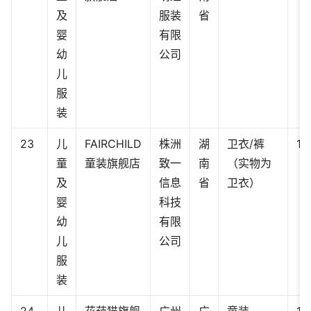
及
服装
省
婴
有限
幼
公司
儿
服
装
23
儿
FAIRCHILD
株洲
湖
卫衣/裤
15
童
童装旗舰店
致一
南
（实物为
及
信息
省
卫衣）
婴
科技
幼
有限
儿
公司
服
装
24
儿
花菈猫旗舰
广州
广
童装
12