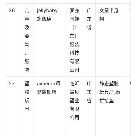
26
儿
jellybaby
梦亦
广
女童半身
11
童
旗舰店
同趣
东
裙
及
（广
省
婴
东）
幼
服装
儿
科技
服
有限
装
公司
27
塑
aimecor母
临沂
山
静态塑胶
58
胶
婴旗舰店
鑫贝
东
玩具/儿童
玩
塑业
省
拼接垫
具
有限
公司