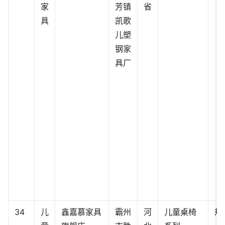
家
芳镇
省
具
凯歌
儿塑
钢家
具厂
34
儿
鑫嘉慕家具
霸州
河
儿童桌椅
规