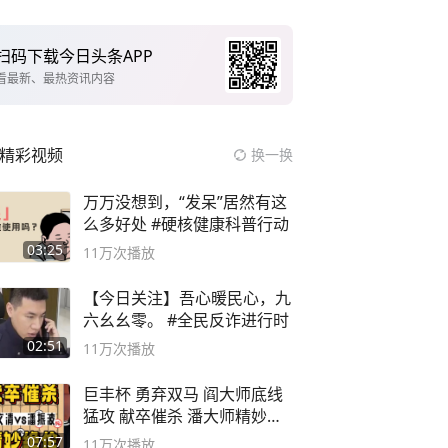
扫码下载今日头条APP
看最新、最热资讯内容
精彩视频
换一换
万万没想到，“发呆”居然有这
么多好处 #硬核健康科普行动
03:25
11万
次播放
【今日关注】吾心暖民心，九
六幺幺零。 #全民反诈进行时
02:51
11万
次播放
巨丰杯 勇弃双马 阎大师底线
猛攻 献卒催杀 潘大师精妙入
局
07:57
11万
次播放