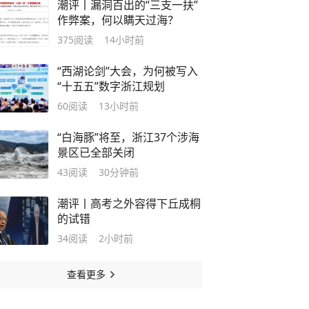
潮评丨漏洞百出的“三支一扶”
作弊案，何以瞒天过海？
375
阅读
14小时前
“西湖论剑”大会，为何被写入
“十五五”数字浙江规划
60
阅读
13小时前
“白海豚”将至，浙江37个涉海
景区已全部关闭
43
阅读
30分钟前
潮评丨高考之外容得下丘成桐
的试错
34
阅读
2小时前
查看更多