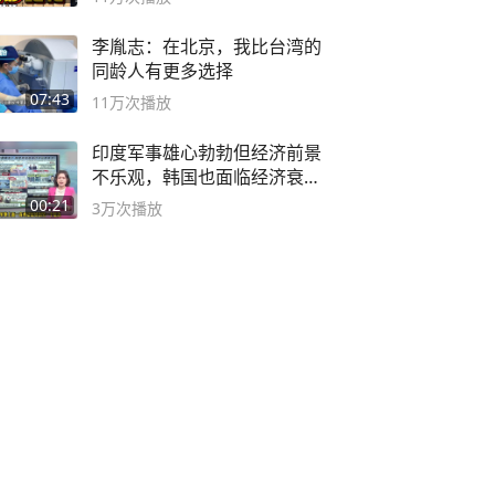
李胤志：在北京，我比台湾的
同龄人有更多选择
07:43
11万
次播放
印度军事雄心勃勃但经济前景
不乐观，韩国也面临经济衰退
风险
00:21
3万
次播放