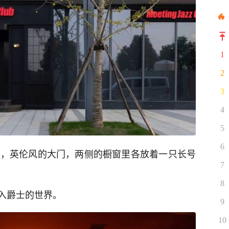
1
2
3
4
5
6
汇9号楼，英伦风的大门，两侧的橱窗里各放着一只长号
7
8
入爵士的世界。
9
10