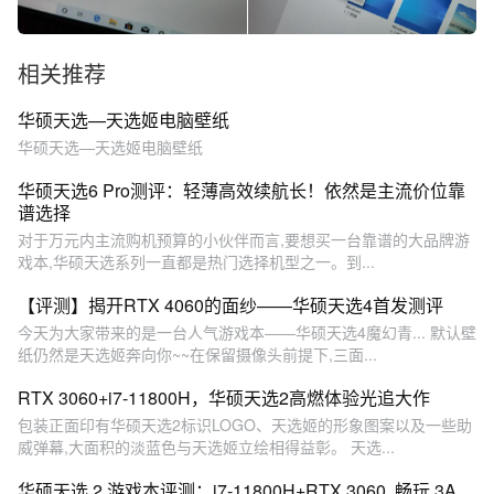
相关推荐
华硕天选—天选姬电脑壁纸
华硕天选—天选姬电脑壁纸
华硕天选6 Pro测评：轻薄高效续航长！依然是主流价位靠
谱选择
对于万元内主流购机预算的小伙伴而言,要想买一台靠谱的大品牌游
戏本,华硕天选系列一直都是热门选择机型之一。到...
【评测】揭开RTX 4060的面纱——华硕天选4首发测评
今天为大家带来的是一台人气游戏本——华硕天选4魔幻青... 默认壁
纸仍然是天选姬奔向你~~在保留摄像头前提下,三面...
RTX 3060+i7-11800H，华硕天选2高燃体验光追大作
包装正面印有华硕天选2标识LOGO、天选姬的形象图案以及一些助
威弹幕,大面积的淡蓝色与天选姬立绘相得益彰。 天选...
华硕天选 2 游戏本评测：i7-11800H+RTX 3060, 畅玩 3A