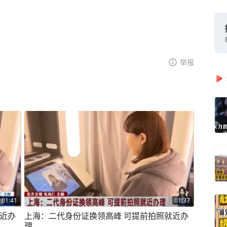
举报
01:41
01:37
就近办
上海：二代身份证换领高峰 可提前拍照就近办
理