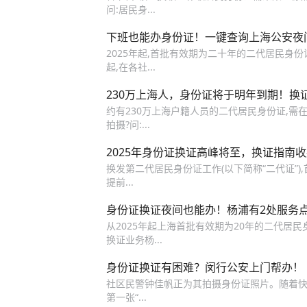
问:居民身...
下班也能办身份证！一键查询上海公安夜间
2025年起,首批有效期为二十年的二代居民身
起,在各社...
230万上海人，身份证将于明年到期！换
约有230万上海户籍人员的二代居民身份证,需
拍摄?问:...
2025年身份证换证高峰将至，换证指南
换发第二代居民身份证工作(以下简称“二代证”),
提前...
身份证换证夜间也能办！杨浦有2处服务点位，还
从2025年起上海首批有效期为20年的二代居
换证业务杨...
身份证换证有困难？闵行公安上门帮办！
社区民警钟佳帆正为其拍摄身份证照片。随着快
第一张“...