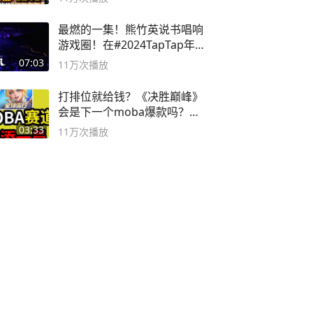
最燃的一集！熊竹英说书唱响
游戏圈！在#2024TapTap年
度游戏大赏
07:03
11万
次播放
打排位就给钱？《决胜巅峰》
会是下一个moba爆款吗？#
决胜巅峰
03:33
11万
次播放