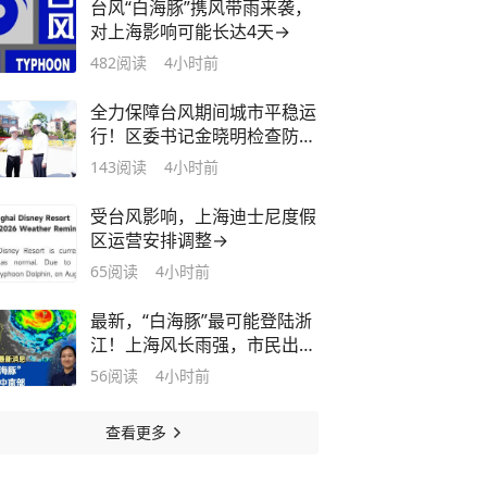
台风“白海豚”携风带雨来袭，
对上海影响可能长达4天→
482
阅读
4小时前
全力保障台风期间城市平稳运
行！区委书记金晓明检查防汛
防台工作
143
阅读
4小时前
受台风影响，上海迪士尼度假
区运营安排调整→
65
阅读
4小时前
最新，“白海豚”最可能登陆浙
江！上海风长雨强，市民出行
注意安全！
56
阅读
4小时前
查看更多