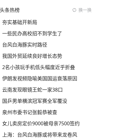
头条热榜
换一换
夯实基础开新局
一些民办高校招不到学生了
台风白海豚实时路径
我国外贸延续良好增长态势
2名小孩玩手机低头幅度近乎折叠
伊朗发视频隐喻美国国运衰落原因
云南发现眼镜王蛇一家38口
国乒男单横滨冠军赛全军覆没
泉州市委书记张毅恭被查
女儿卖房定价9000被母亲7500签约
上海：台风白海豚或将带来龙卷风