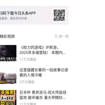
扫码下载今日头条APP
看最新、最热资讯内容
精彩视频
换一换
《权力的游戏》IP新游，
2025年多端登陆！ 本期内容
概要
03:51
11万
次播放
这里蕴藏长春的一段故事记录
着的人情冷暖
00:58
6万
次播放
巨丰杯 勇弃双马 阎大师底线
猛攻 献卒催杀 潘大师精妙入
局
07:57
11万
次播放