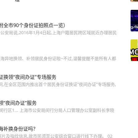
附全市90个身份证拍照点一览）
公安局说,2016年1月4日起,上海户籍居民跨区域就近办理居民
海异地换领、补领居民身份证啦~不过,温馨提醒不是所有人都
换领“夜间办证”专场服务
,在全区范围内推出首个居民身份证换证“夜间办证”专场服务,
“夜间办证”服务
,闵行区1... 上海市公安局闵行分局人口管理办公室副科长李晓
海补换身份证吗？
片及指纹信息,故市民须至公安综合窗口进行线下办理。 02