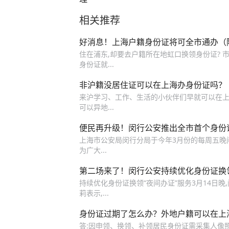
相关推荐
好消息！上海户籍身份证将可全市通办（
住在浦东,却要去户籍所在地虹口换领身份证? 市
身份证就...
非沪籍没居住证可以在上海办身份证吗？
来沪学习、工作、生活的小伙伴们早就可以在上
可以异地...
便民再升级！闵行公安推出全市首个身份证
上海市公安局闵行分局于今年3月份的每周五晚间
为广大...
第二场来了！闵行公安持续优化身份证换领
持续优化身份证换领“夜间办证”服务3月14日晚
莉表示,...
身份证过期了怎么办？外地户籍可以在上
答:因申领、换领、补领居民身份证需采集人像照