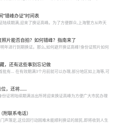
“错峰办证”时间表
份证陆续期满,迎来了换证高峰。为了方便群众,上海警方从昨天
证照片能否自拍？如何错峰？指南来了
在明年进行到期换证。那么,如何避开换证高峰?身份证照片如何
收藏，还有这些事别忘记做
首批有... 在有效期满3个月前就可以办理,部分地区如上海等,可
将......
民身份证将陆续期满派出所将迎来换证高峰为方便广大市民办理
（附联系电话）
门声落定,这位因行动困难未能顺利换证的居民,即将收到人生