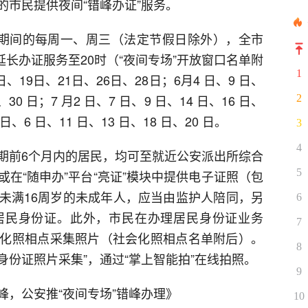
的市民提供夜间“错峰办证”服务。
0日期间的每周一、周三（法定节假日除外），全市
延长办证服务至20时（“夜间专场”开放窗口名单附
1
、19日、21日、26日、28日；6月4 日、9 日、
日、30 日；7 月2 日、7 日、9 日、14 日、16 日、
2
4 日、6 日、11 日、13 日、18 日、20 日。
3
4
期前6个月内的居民，均可至就近公安派出所综合
5
在“随申办”平台“亮证”模块中提供电子证照（包
未满16周岁的未成年人，应当由监护人陪同，另
6
居民身份证。此外，市民在办理居民身份证业务
7
化照相点采集照片（社会化照相点名单附后）。
8
“身份证照片采集”，通过“掌上智能拍”在线拍照。
9
峰，公安推“夜间专场”错峰办理》
10