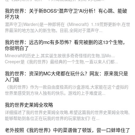
我的世界：关于新BOSS“潜声守卫”AI分析！有心跳、能破
坏方块
潜声守卫(Warden)是一种即将在《Minecraft》1.19荒野更新中,在世
界最深的地方加入的新生物。目前,全网对于潜声守...
我的世界：远古的mc有多恐怖？看完被删的这13个生物，
你就明白了
Minecraft的历史上,其实诞生故很多奇奇怪怪的生物,当Mo...
Creeper是《我的世界》最经典的一个生物,一直以来人们都...
我的世界：资深的MC大佬都在玩什么？网友：原来我只是
入门级
《我的世界》作为一款自由度极高的沙盒游戏,大家能在这个虚拟的
世界里感受到方块人独有的快乐。游戏的上手难度说...
我的世界史莱姆全攻略
详细描述了我的世界史莱姆全攻略,希望这篇我的世界史莱姆全攻略,
能够帮助到各位正在玩我的世界的玩家朋友们! 在...
老外按照《我的世界》中的菜谱做了顿饭，尝一口蚌埠住了