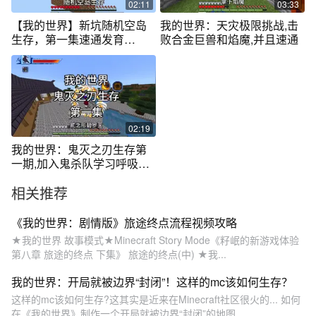
02:11
03:33
【我的世界】新坑随机空岛
我的世界：天灾极限挑战,击
生存，第一集速通发育
败合金巨兽和焰魔,并且速通
#minecraft
02:19
我的世界：鬼灭之刃生存第
一期,加入鬼杀队学习呼吸法,
击败手鬼
相关推荐
《我的世界：剧情版》旅途终点流程视频攻略
★我的世界 故事模式★Minecraft Story Mode《籽岷的新游戏体验
第八章 旅途的终点 下集》 旅途的终点(中) ★我...
我的世界：开局就被边界“封闭”！这样的mc该如何生存？
这样的mc该如何生存?这其实是近来在Minecraft社区很火的... 如何
在《我的世界》制作一个开局就被边界“封闭”的地图...