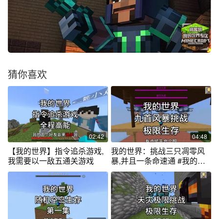
猜你喜欢
02:42
04:48
【我的世界】指令追杀游戏,
我的世界：挑战三只凋零风
我需要以一敌五通关游戏
暴,并且一条命速通 #我的世
界