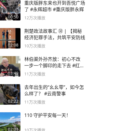
重庆版胖东来也开到吾悦广场
了 #永辉超市 #重庆版胖永辉
00:50
12万
次播放
荆楚政法故事汇 ㉜ | 【揭秘
经济犯罪手法，共筑平安防线
02:08
10万
次播放
林伯渠外孙齐放：初心不改
一步一个脚印的走下去 #红船
论坛
03:49
11万
次播放
去年出生的“幺幺零”，如今怎
么样了？ #云南警事
02:22
11万
次播放
110 守护平安每一天！
02:01
10万
次播放