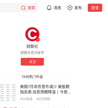
搜索
消息
发布
登录
财联社
财联社官方账号
关注
TA的热门作品
美国7月非农意外减少 美股期
指走高 加息预期降温 | 今夜
看点
454
阅读
40分钟前