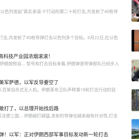
以色列发起“真实承诺-3”行动的第二十轮打击,共发射了40枚导
打击,共发射了40枚导弹打击以色列多个目标。6月22日,在以色
高科技产业园浓烟滚滚！
,伊朗按照自... 型号和打击目标来看,伊朗弹道导弹部队已经步入
停美军萨德，以军反导要空了
弹,百架自杀式无人机。伊朗革命卫队声称第18轮打击行动的目
太敢打了，以总理开始找后路
英法德三国... 伊朗越打越猛,发射的导弹也越来越有针对性,打击
导弹！以军：正对伊朗西部军事目标发动新一轮打击