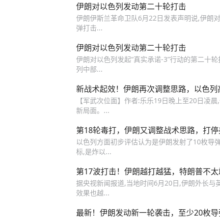
伊朗对以色列发动第二十轮打击
伊朗伊斯兰革命卫队6月22日发表声明说,伊朗对
弹打击...
伊朗对以色列发动第二十轮打击
伊朗对以色列发起“真实承诺-3”行动的第二十轮
列中部...
新战术起效！伊朗再次调整思路，以色列
【军武次位面】作者:乐乐19日晚上至20日凌晨
新局面。...
第18轮毒打，伊朗又调整战术思路，打
以色列方面初步评估认为是伊朗发射了10枚导
标,是炸以...
第17波打击！伊朗越打越猛，特朗普不
据央视新闻报道,当地时间6月20日,伊朗外长与
效果也越...
最新！伊朗发动新一轮袭击，至少20枚