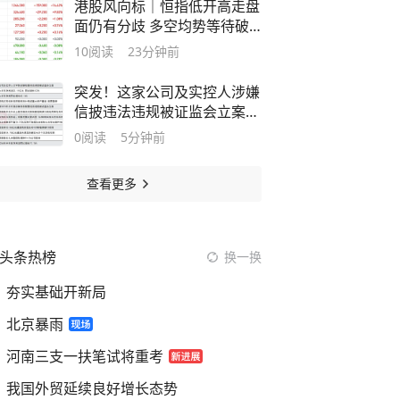
港股风向标｜恒指低开高走盘
面仍有分歧 多空均势等待破
局信号
10
阅读
23分钟前
突发！这家公司及实控人涉嫌
信披违法违规被证监会立案|
盘后公告集锦
0
阅读
5分钟前
查看更多
头条热榜
换一换
夯实基础开新局
北京暴雨
河南三支一扶笔试将重考
我国外贸延续良好增长态势