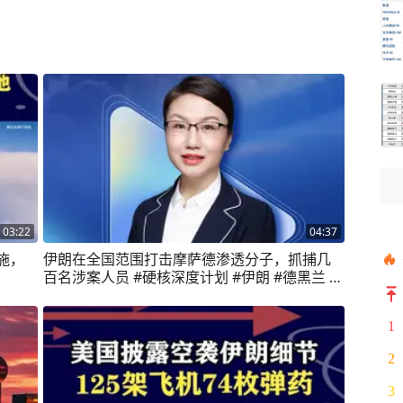
03:22
04:37
施，
伊朗在全国范围打击摩萨德渗透分子，抓捕几
百名涉案人员 #硬核深度计划 #伊朗 #德黑兰 #
无人机
1
2
3