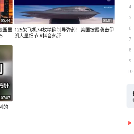
4
5
05:44
03:01
6
校园里
125架飞机74枚精确制导弹药！美国披露袭击伊
5
朗大量细节 #抖音热评
7
8
9
10
07:07
列的