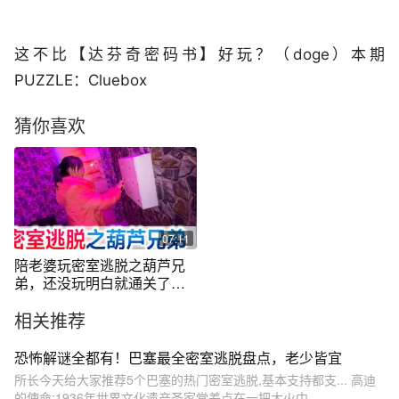
这不比【达芬奇密码书】好玩？（doge）本期
PUZZLE：Cluebox
猜你喜欢
07:11
陪老婆玩密室逃脱之葫芦兄
弟，还没玩明白就通关了，
这次太简单了
相关推荐
恐怖解谜全都有！巴塞最全密室逃脱盘点，老少皆宜
所长今天给大家推荐5个巴塞的热门密室逃脱,基本支持都支... 高迪
的使命:1936年世界文化遗产圣家堂差点在一把大火中...