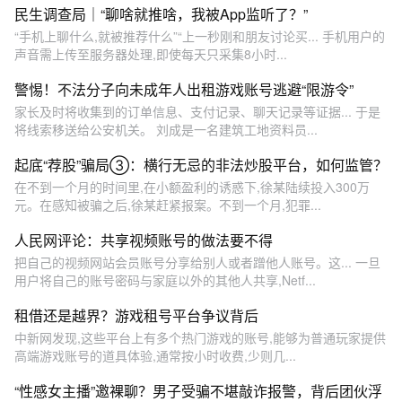
民生调查局｜“聊啥就推啥，我被App监听了？”
“手机上聊什么,就被推荐什么”“上一秒刚和朋友讨论买... 手机用户的
声音需上传至服务器处理,即使每天只采集8小时...
警惕！不法分子向未成年人出租游戏账号逃避“限游令”
家长及时将收集到的订单信息、支付记录、聊天记录等证据... 于是
将线索移送给公安机关。 刘成是一名建筑工地资料员...
起底“荐股”骗局③：横行无忌的非法炒股平台，如何监管？
在不到一个月的时间里,在小额盈利的诱惑下,徐某陆续投入300万
元。在感知被骗之后,徐某赶紧报案。不到一个月,犯罪...
人民网评论：共享视频账号的做法要不得
把自己的视频网站会员账号分享给别人或者蹭他人账号。这... 一旦
用户将自己的账号密码与家庭以外的其他人共享,Netf...
租借还是越界？游戏租号平台争议背后
中新网发现,这些平台上有多个热门游戏的账号,能够为普通玩家提供
高端游戏账号的道具体验,通常按小时收费,少则几...
“性感女主播”邀裸聊？男子受骗不堪敲诈报警，背后团伙浮