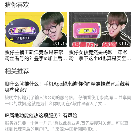
猜你喜欢
01:51
01:13
蛋仔主播王新洋竟然是来帮
蛋仔女孩竟然是杨颖十年老
粉丝看号的？叠字id加上后赛
粉！拿下这个id也算是实至名
季大衣柜？这个号你们觉得
归了啊！家人们你们觉得这
相关推荐
怎么样！#蛋仔 #eggy爱挤 #
个号亏吗？#蛋仔 #eggy爱挤
咔咔我的小啾啾 #氪金兽 #蛋
#咔咔我的小啾啾 #蛋仔女孩
仔派对
#蛋仔派对
聊什么就推什么！手机App越来越“懂你” 精准推送背后藏着
哪些秘密？
被明文传输到了输入法公司的服务器。 仔细看使用条款,写... 共享同
一ID的数据,这就是为什么你明明在A软件里输入了文...
IP属地功能催热这项服务？有风险
服务器只要一个月十几元 “想找此类业务,首先要搜对关键... 可以查
找到代理背后的用户IP。 ” 来源:中国新闻网(ID:...