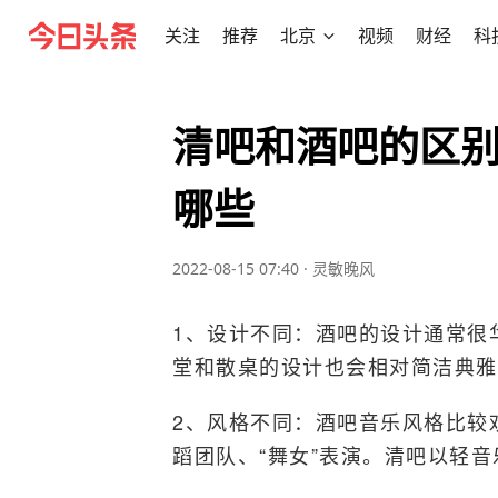
关注
推荐
北京
视频
财经
科
清吧和酒吧的区
哪些
2022-08-15 07:40
·
灵敏晚风
1、设计不同：酒吧的设计通常很
堂和散桌的设计也会相对简洁典雅
2、风格不同：酒吧音乐风格比较
蹈团队、“舞女”表演。清吧以轻