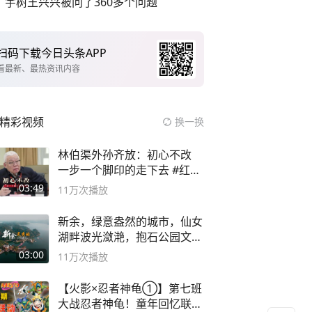
宇树王兴兴被问了360多个问题
扫码下载今日头条APP
看最新、最热资讯内容
精彩视频
换一换
林伯渠外孙齐放：初心不改
一步一个脚印的走下去 #红船
论坛
03:49
11万
次播放
新余，绿意盎然的城市，仙女
湖畔波光潋滟，抱石公园文化
深邃……
03:00
11万
次播放
【火影×忍者神龟①】第七班
大战忍者神龟！童年回忆联动