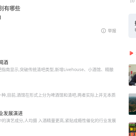
10
别有哪些
l
举报
喝酒
南显示,突破传统清吧类型,新增Livehouse、小酒馆、精酿
种,目前,酒馆在形式上分为啤酒馆和清吧,两者实际上并无本质
业发展演进
e 中的演艺成分,人均摄 入酒精量更高,紧贴成瘾性催化的行业发展