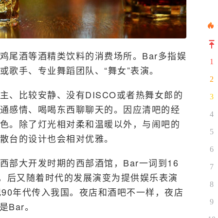
鸡尾酒等酒精类饮料的消费场所。Bar多指娱
1
或歌手、专业舞蹈团队、“舞女”表演。
2
主、比较安静、没有DISCO或者热舞女郎的
3
通感情、喝喝东西聊聊天的。因应清吧的经
4
色。除了灯光相对柔和温暖以外，与闹吧的
5
散台的设计也会相对优雅。
6
西部大开发时期的西部酒馆，Bar一词到16
7
项，后又随着时代的发展演变为提供娱乐表演
8
纪90年代传入我国。夜店和酒吧不一样，夜店
9
吧是Bar。