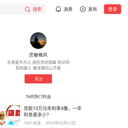
搜索
消息
发布
登录
灵敏晚风
生来是平凡人 阅历世间烦躁 但识同
知同路人 惟求离时心不惑
关注
TA的热门作品
贷款10万元年利率4厘，一年
利息是多少？
5401
阅读
2024年02月22日