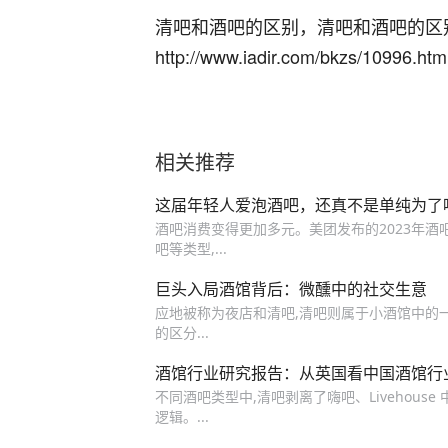
清吧和酒吧的区别，清吧和酒吧的区
http://www.iadir.com/bkzs/10996.htm
相关推荐
这届年轻人爱泡酒吧，还真不是单纯为了
酒吧消费变得更加多元。美团发布的2023年酒吧指
吧等类型,...
巨头入局酒馆背后：微醺中的社交生意
应地被称为夜店和清吧,清吧则属于小酒馆中的一
的区分...
酒馆行业研究报告：从英国看中国酒馆行
不同酒吧类型中,清吧剥离了嗨吧、Livehous
逻辑。...