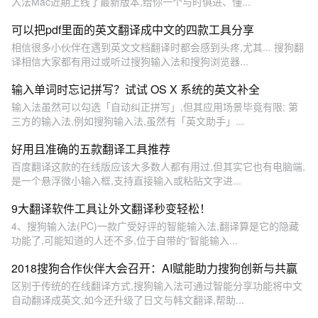
入法Mac近期上线了最新版本,给你一个与时俱进、懂...
可以把pdf里面的英文翻译成中文的四款工具分享
相信很多小伙伴在遇到英文文档翻译时都会感到头疼,尤其... 搜狗翻
译相信大家都有用过或听过搜狗输入法和搜狗浏览器...
输入单词时忘记拼写？试试 OS X 系统的英文补全
输入法虽然可以勾选「自动纠正拼写」,但其应用场景毕竟有限; 第
三方的输入法,例如搜狗输入法,虽然有「英文助手」...
好用且准确的五款翻译工具推荐
百度翻译这款的在线版应该大多数人都有用过,但其实它也有电脑端,
是一个悬浮微小输入框,支持直接输入或粘贴文字进...
9大翻译软件工具让外文翻译秒变轻松！
4、搜狗输入法(PC)一款广受好评的智能输入法,翻译算是它的隐藏
功能了,可能知道的人还不多,位于自带的“智能输入...
2018搜狗合作伙伴大会召开：AI赋能助力搜狗创新与共赢
区别于传统的在线翻译方式,搜狗输入法可通过智能分享功能将中文
自动翻译成英文,如今还升级了日文与韩文翻译,帮助...