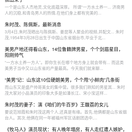
一个是山东人杰地灵,文化底蕴深厚。 所谓“一方水土养一... 济南男
人的沉稳,和青岛男人的热情,在他们身上都有完美的...
朱时茂、陈佩斯，最新消息
3月4日,朱时茂晒出与陈佩斯、姜昆等人聚会的视频,并配文... 朱时
茂,1954年3月28日出生于中国山东省烟台市,毕业于北...
美男产地还得看山东，14位鲁籍牌男星，个个剑眉星目，
阳刚帅气
“一方水土养一方人”。即你生长在哪个地方身上就会带有... 而这类
美男子当中又以山东省的产量最高。今天我们就来聊...
“美男”记：山东这10位硬朗美男，个个甩“小鲜肉”几条街
而山东又是盛产帅哥美女的集中营。很多我们熟知的男星其... 朱时
茂大家对小品演员的印象大多是如潘长江、宋小宝这样...
朱时茂的妻子：演《咱们的牛百岁》王馥荔的女儿
要说范旭霞和朱时茂这两个人,还真是有缘。首先,他俩都是山东省烟
台人。其次,他俩在同一年被福州军区话剧团选中,...
《牧马人》演员现状：有人晚年塌房，有人走红遭人嫉妒，