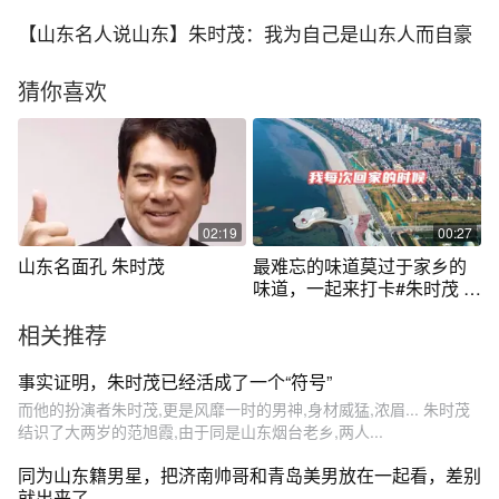
【山东名人说山东】朱时茂：我为自己是山东人而自豪
猜你喜欢
02:19
00:27
山东名面孔 朱时茂
最难忘的味道莫过于家乡的
味道，一起来打卡#朱时茂 老
师的家乡烟台吧！#朱时茂陈
相关推荐
佩斯 #乡愁 #山东特产 #交换
你在山东的快乐瞬间
事实证明，朱时茂已经活成了一个“符号”
而他的扮演者朱时茂,更是风靡一时的男神,身材威猛,浓眉... 朱时茂
结识了大两岁的范旭霞,由于同是山东烟台老乡,两人...
同为山东籍男星，把济南帅哥和青岛美男放在一起看，差别
就出来了