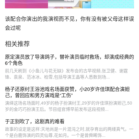
该配合你演出的我演视而不见，你有没有被父母这样误
会过呢
相关推荐
原定演员放了导演鸽子，替补演员临时救场，却演成经典的
6个角色
前几天刷到《小鱼儿与花无缺》发布会的古早视频,张卫健、谢霆
锋、袁泉、范冰冰、柏雪,包括导演王晶等人悉数到场...
杨子还原纣王浴池戏名场面获赞，小20岁许佳琪配合演妲
己，曾回应和男方演戏是“工伤”
演绎这场名场面时,49岁的杨子扮演纣王,29岁的许佳琪扮演妲己,50
岁的金巧巧扮演王后。节目组官博早前发布这段视频...
于正别吹了，这剧真的难看
故事的设定是这样:天地尚是一片混沌之时,就孕育出的两缕真气。一
个是白鹿饰演的四灵仙尊,花如月。一个是曾舜晞饰...