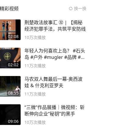
精彩视频
换一换
荆楚政法故事汇 ㉜ | 【揭秘
经济犯罪手法，共筑平安防线
02:08
10万
次播放
年轻人为何喜欢上岛？ #石头
岛 #户外 #mugler #品牌 #足
球流氓
02:02
11万
次播放
马农双人舞最后一幕-奥西波
娃 & 什克利亚罗夫
08:55
11万
次播放
“三微”作品展播｜微视频：斩
断伸向企业“秘钥”的黑手
09:06
10万
次播放