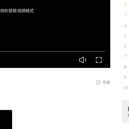
2
持的音频/视频格式
3
4
5
6
7
8
9
举报
10