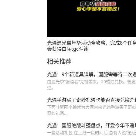
光遇巡光嘉年华活动全攻略，完成8个任
会获得白底tgc斗篷
相关推荐
光遇：9个新道具详解，国服需等待二次
由追光季“蟹语者”先祖带来。20蜡烛兑换。管道
过。
光遇手游买了奇妙礼遇卡能否直接兑换介
下面斗蟹网小编就为大家带来光遇手游买了奇妙
奇妙礼遇...
光遇：国服绝版斗篷盘点，绊爱今年不返
一些活动礼包,在上线一段时间后,总有人说“绝版”