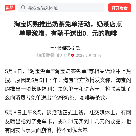
打开看看
淘宝闪购推出奶茶免单活动，奶茶店点
单量激增，有骑手送出0.1元的咖啡
潇湘晨报·晨视频
《潇湘晨报》官方账号
  2025-5-6 13:15
5月6日，“淘宝免单”“淘宝奶茶免单”等相关话题冲上热
搜。原因是5月5日下午，淘宝官方微博发文称，淘宝闪
购推出一项长期福利：领免单卡和请客卡，将联合饿了
么向消费者免单送出1亿杯奶茶、咖啡等茶饮。
5月6日上午8点，该活动正式上线，社交媒体上，有网
友晒出抢到了免单卡，或0.01元买到十几元的饮品，也
有网友表示页面崩溃，抢不到优惠券。