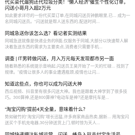
代买菜代遛狗还代垃圾分类！“懒人经济”催生个性化订单，
闪送小哥月入超2万元
如此要求详尽的一份代买菜订单,在同城闪送员钟鹏眼里,已... 成为一
名同城闪送员。“闪送就是帮人送东西的,配送时间...
同城急送你该怎么选？看记者实测结果
同城急送就像是快递业务的B面,仅服务于同城,大部分以快速帮人解
决着急送东西的需求为主要卖点,消费者只需要手机...
调查 | IT男转做闪送，月入万元每天发现都市另一面
随着熟悉的系统提示音响起,闪送员王昊开始了一天的忙碌... 找到了
规律。”疫情让很多人的事业遭遇瓶颈,疫情也让闪...
知道这些点，你也可以成为闪送大神
西瓜视频、抖音里有很多闪送大神。我也是跟着大神学到了很多技
巧。300算神,还是800算神?电动车是神?还是摩托车是...
“淘宝闪购”提前4天全量，意味着什么？
势如破竹的“淘宝闪购”增长迅猛,许多商家商品热卖,据新... 用淘宝闪
送买个手机充电器,30分钟送货上门,顿时惊为天人...
同城快递押注私域运营，闪送、蜂鸟入驻支付宝生活号