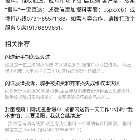
报料、维权通道：应用市场下载“晨视频”客户端，搜索
“报料”一键直达；或微信添加报料客服：cspxxcb；或
拨打热线0731-85571188。如需内容合作，请拨打政企
服务专席19176699651。
相关推荐
闪送新手期怎么渡过
这就是一位三级的小闪送,才入坑没多久,被推广小队拉进来。 简直
惨不忍睹, 大半天挣了三十块,这样的情况你还熬的...
闪送屡遭投诉，骑手被扣费和商家损失成维权重灾区
闪送累计收到近3000条投诉,主要涉及消费者投诉物品丢失或损坏、
骑手投诉乱扣费和接单难、商家投诉损坏的商品未能...
封面视频｜同城速递“爆单” 成都闪送员一天工作12小时 “我
不害怕，只要没阳，我就会继续送”
【如果您有新闻线索,欢迎向我们报料,一经采纳有费用酬谢。 报料
微信关注:ihxdsb,报料QQ:3386405712】