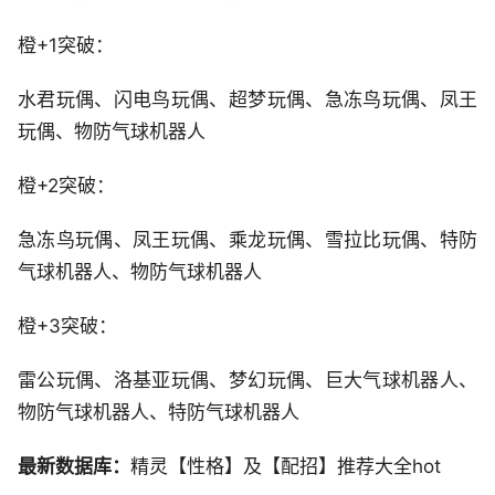
橙+1突破：
水君玩偶、闪电鸟玩偶、超梦玩偶、急冻鸟玩偶、凤王
玩偶、物防气球机器人
橙+2突破：
急冻鸟玩偶、凤王玩偶、乘龙玩偶、雪拉比玩偶、特防
气球机器人、物防气球机器人
橙+3突破：
雷公玩偶、洛基亚玩偶、梦幻玩偶、巨大气球机器人、
物防气球机器人、特防气球机器人
最新数据库
：
精灵【性格】及【配招】推荐大全hot