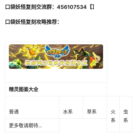
口袋妖怪复刻交流群
：4
56107534
【
‍‍】‍
口袋妖怪复刻攻略推荐：
精灵图鉴大全‍
普通
水系
草系‍
火
虫
系
系
更多敬请期待...