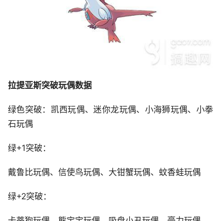
拉提亚斯突破玩偶数据
绿色突破：凯西玩偶、迷你龙玩偶、小海狮玩偶、小拳
石玩偶
绿+1突破：
戴鲁比玩偶、信使鸟玩偶、大钳蟹玩偶、蚊香蛙玩偶
绿+2突破：
卡蒂狗玩偶、熊宝宝玩偶、吸盘小丑玩偶、豪力玩偶