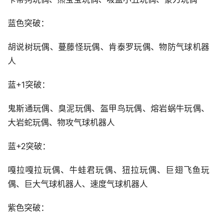
蓝色突破：
胡说树玩偶、蔓藤怪玩偶、肯泰罗玩偶、物防气球机器
人
蓝+1突破：
鬼斯通玩偶、臭泥玩偶、盔甲鸟玩偶、熔岩蜗牛玩偶、
大岩蛇玩偶、物攻气球机器人
蓝+2突破：
嘎拉嘎拉玩偶、牛蛙君玩偶、狃拉玩偶、巨翅飞鱼玩
偶、巨大气球机器人、速度气球机器人
紫色突破：