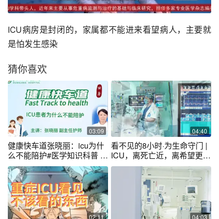
ICU病房是封闭的，家属都不能进来看望病人，主要就
是怕发生感染
猜你喜欢
03:09
04:40
健康快车道张晓丽：icu为什
看不见的8小时·为生命守门 |
么不能陪护#医学知识科普 #
ICU，离死亡近，离希望更
医路前行
近。
02:11
04:03