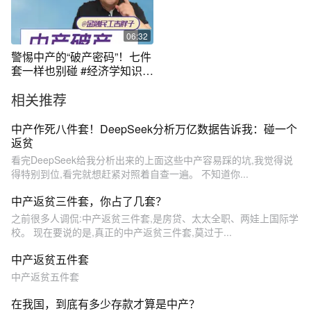
06:32
警惕中产的“破产密码”！七件
套一样也别碰 #经济学知识看
世界 #掘金计划2025 #经济 #
相关推荐
财经
中产作死八件套！DeepSeek分析万亿数据告诉我：碰一个
返贫
看完DeepSeek给我分析出来的上面这些中产容易踩的坑,我觉得说
得特别到位,看完就想赶紧对照着自查一遍。 不知道你...
中产返贫三件套，你占了几套？
之前很多人调侃:中产返贫三件套,是房贷、太太全职、两娃上国际学
校。 现在要说的是,真正的中产返贫三件套,莫过于...
中产返贫五件套
中产返贫五件套
在我国，到底有多少存款才算是中产？