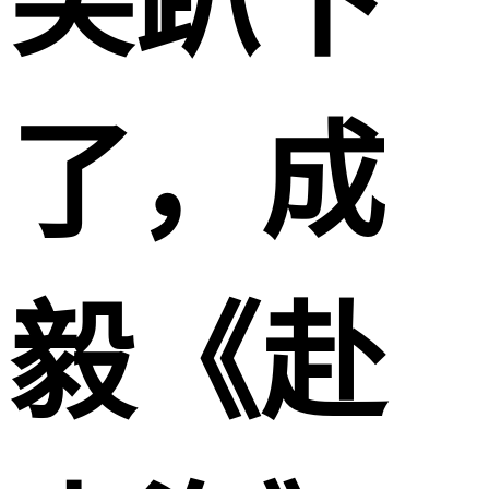
笑趴下
了，成
毅《赴