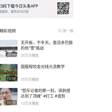
扫码下载今日头条APP
看最新、最热资讯内容
精彩视频
换一换
无开板，不冬天。激活多巴胺
的热“雪”挑战
00:56
20万
次播放
国服程咬金对线元流教学
15:58
20万
次播放
“怒斥记者的那一刻，讽刺感
达到了顶峰” #打工 #混剪
03:39
13万
次播放