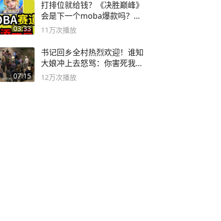
打排位就给钱？《决胜巅峰》
会是下一个moba爆款吗？#
决胜巅峰
03:33
11万
次播放
书记回乡全村热烈欢迎！谁知
大娘冲上去怒骂：你害死我儿
子
07:15
12万
次播放