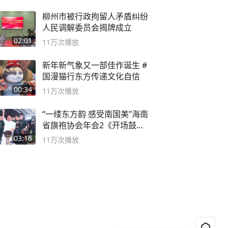
柳州市被行政拘留人矛盾纠纷
人民调解委员会揭牌成立
02:01
11万
次播放
新年新气象又一部佳作诞生 #
国漫猫行东方传递文化自信
00:34
11万
次播放
“一缕东方韵 感受南国美”海南
省旗袍协会年会2《开场鼓》
二团
03:16
11万
次播放