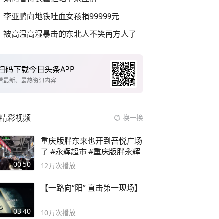
李亚鹏向地铁吐血女孩捐99999元
被高温高湿暴击的东北人不笑南方人了
扫码下载今日头条APP
看最新、最热资讯内容
精彩视频
换一换
重庆版胖东来也开到吾悦广场
了 #永辉超市 #重庆版胖永辉
00:50
12万
次播放
【一路向“阳” 直击第一现场】
03:40
10万
次播放