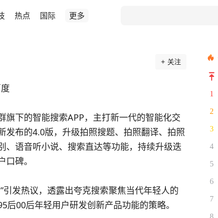
技
热点
国际
更多
关注
百度
1
2
群旗下的智能搜索APP，主打新一代的智能化交
3
新发布的4.0版，升级拍照搜题、拍照翻译、拍照
识别、语音听小说、搜索直达等功能，持续升级迭
4
户口碑。
5
6
师”引发热议，透露出夸克搜索聚焦当代年轻人的
7
5后00后年轻用户研发创新产品功能的策略。
8