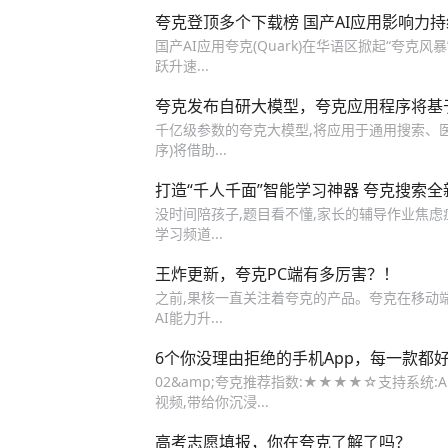
夸克登顶多个下载榜 国产AI应用影响力持
国产AI应用夸克(Quark)在华语区掀起“夸克风暴
跃升速...
夸克发布自研大模型，夸克应用程序将基
千亿级参数的夸克大模型,将应用于通用搜索、医
序)将借助...
打造“千人千面”智能学习神器 夸克搜索
没时间陪孩子,题目看不懂,家长的辅导作业焦虑症
学习频道...
王炸更新，夸克PC端有多厉害？！
之前,果核一直关注着夸克的产品。夸克在移动端
AI能力升...
6个你没理由拒绝的手机App，每一款都
02&amp;夸克推荐指数:★★★★☆支持系统:An
视频,带给你沉浸...
高考志愿填报，你在夸克了解了吗？