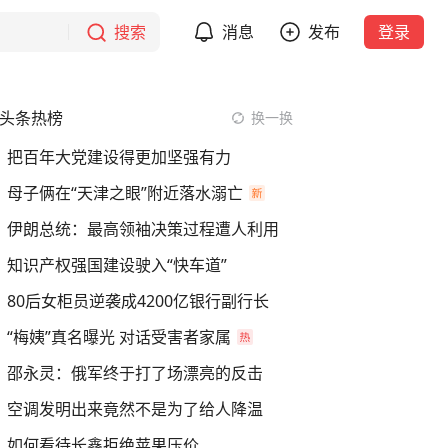
搜索
消息
发布
登录
头条热榜
换一换
把百年大党建设得更加坚强有力
母子俩在“天津之眼”附近落水溺亡
伊朗总统：最高领袖决策过程遭人利用
知识产权强国建设驶入“快车道”
80后女柜员逆袭成4200亿银行副行长
“梅姨”真名曝光 对话受害者家属
邵永灵：俄军终于打了场漂亮的反击
空调发明出来竟然不是为了给人降温
如何看待长鑫拒绝苹果压价