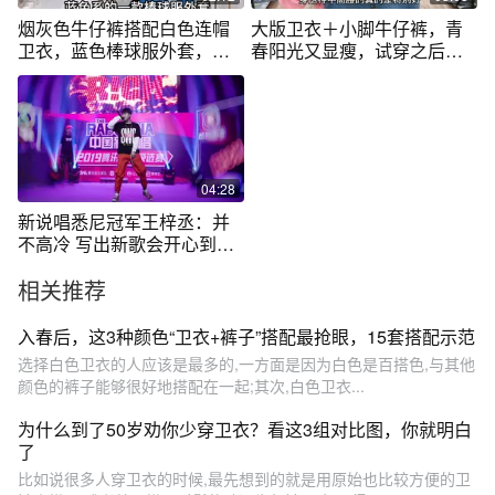
烟灰色牛仔裤搭配白色连帽
大版卫衣＋小脚牛仔裤，青
卫衣，蓝色棒球服外套，时
春阳光又显瘦，试穿之后梅
尚休闲遮肉！
子决定自留
04:28
新说唱悉尼冠军王梓丞：并
不高冷 写出新歌会开心到跳
起来
相关推荐
入春后，这3种颜色“卫衣+裤子”搭配最抢眼，15套搭配示范
选择白色卫衣的人应该是最多的,一方面是因为白色是百搭色,与其他
颜色的裤子能够很好地搭配在一起;其次,白色卫衣...
为什么到了50岁劝你少穿卫衣？看这3组对比图，你就明白
了
比如说很多人穿卫衣的时候,最先想到的就是用原始也比较方便的卫