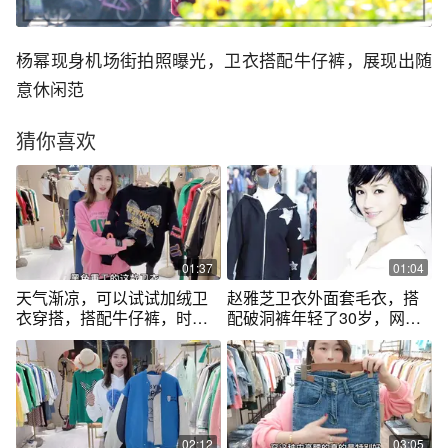
杨幂现身机场街拍照曝光，卫衣搭配牛仔裤，展现出随
意休闲范
猜你喜欢
01:37
01:04
天气渐凉，可以试试加绒卫
赵雅芝卫衣外面套毛衣，搭
衣穿搭，搭配牛仔裤，时尚
配破洞裤年轻了30岁，网
减龄保暖！
友：奶奶厉害了
02:12
03:05