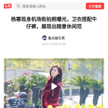
打开看看
杨幂现身机场街拍照曝光，卫衣搭配牛
仔裤，展现出随意休闲范
看点娱乐秀
2021-12-22 01:00