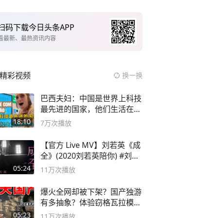
扫码下载今日头条APP
看最新、最热资讯内容
精彩视频
换一换
巴西夫妇：中国是世界上科技
最先进的国家，他们生活在
2999年
18:10
7万
次播放
【官方 Live MV】刘若英《成
全》(2020刘若英陪你) #刘若
英 #成全
05:24
11万
次播放
爆火全网却被下架？国产独游
有多抽象？体验窃格瓦拉模拟
器！
05:23
11万
次播放