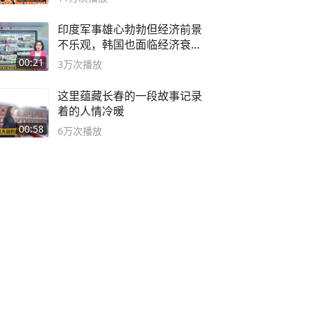
印度军事雄心勃勃但经济前景
不乐观，韩国也面临经济衰退
风险
00:21
3万
次播放
这里蕴藏长春的一段故事记录
着的人情冷暖
00:58
6万
次播放