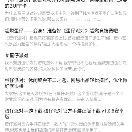
的BUFF卡
为什么蛋仔派对的超然竞技场中你一连刷了N次也找不到自...例如我
们想刷小蓝的多重光谱,那么必须在一、三、五、七...
超燃蛋仔——变身！准备好《蛋仔派对》超燃竞技赛吧！
《蛋仔派对》超燃竞技赛即将上线,首批超燃蛋仔诞生了!经...蛋小蓝
也是战力超强的远程输出,大招形成一个科技感多边...
＃蛋仔派对
我不知道蛋仔派对游戏怎么下载,我爷爷也不让我玩,但我知道蛋仔派
对所有皮肤的名称,请大家多多关照❤️,爱你们!
蛋仔派对：休闲聚会不二之选，网易出品轻松搞怪，优化做
好就很棒
大家好,这里是天涯棋客!在《蛋仔派对》这个游戏中,蛋仔是一个非
常受欢迎的游戏,因为他有着许多优点。首先,入坑蛋...
蛋仔派对手游下载-蛋仔派对官方手游正版下载 v1.0.8安卓
版
蛋仔派对官方手游正版是一款人气非常火爆的休闲趣味冒险闯关手
游,游戏也是由我们熟知的网易打造,游戏画风采用了...