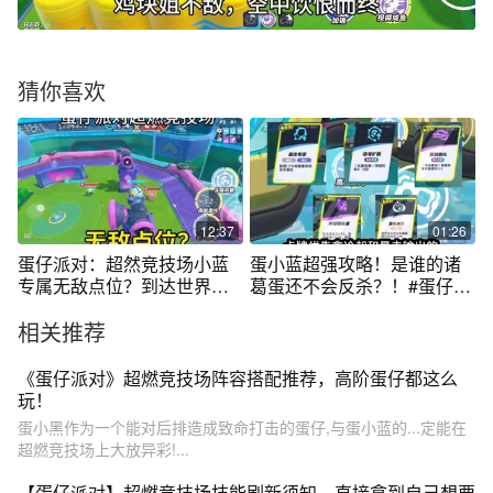
猜你喜欢
12:37
01:26
蛋仔派对：超然竞技场小蓝
蛋小蓝超强攻略！是谁的诸
专属无敌点位？到达世界最
葛蛋还不会反杀？！#蛋仔超
高层！
燃竞技场
相关推荐
《蛋仔派对》超燃竞技场阵容搭配推荐，高阶蛋仔都这么
玩！
蛋小黑作为一个能对后排造成致命打击的蛋仔,与蛋小蓝的...定能在
超燃竞技场上大放异彩!...
【蛋仔派对】超燃竞技场技能刷新须知，直接拿到自己想要