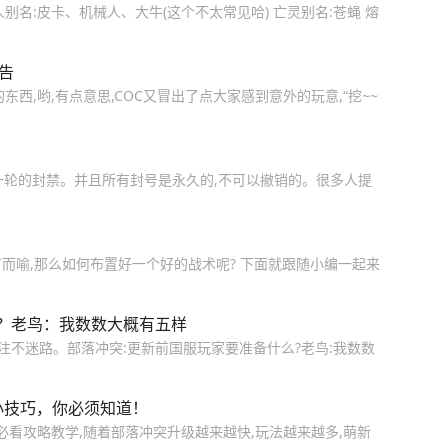
人别名:皮卡、机械人、大牛(这个不太常见哈) 亡灵别名:苍蝇 熔
告
西,哟,有点意思,COC又冒出了点大家感到意外的玩意,“挖~~
一轮的封禁。并且所有封号是永久的,不可以撤销的。很多人提
而喻,那么如何布置好一个好的战术呢? 下面就跟随小编一起来
？老鸟：我数数大概有五样
关注不迷路。部落冲突:更新前国服玩家要准备什么?老鸟:我数数
小技巧，你必须知道！
必看攻略教学,随着部落冲突升级越来越快,玩法越来越多,萌新