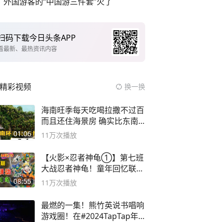
外国游客的“中国游三件套”火了
扫码下载今日头条APP
看最新、最热资讯内容
精彩视频
换一换
海南旺季每天吃喝拉撒不过百
而且还住海景房 确实比东南
亚合适
01:06
11万
次播放
【火影×忍者神龟①】第七班
大战忍者神龟！童年回忆联动
论武？
08:55
11万
次播放
最燃的一集！熊竹英说书唱响
游戏圈！在#2024TapTap年