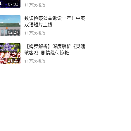
度游戏大赏
07:03
11万
次播放
数读检察公益诉讼十年！中英
双语短片上线
02:27
11万
次播放
【姆罗解析】深度解析《灵魂
骇客2》剧情缘何惊艳
21:25
11万
次播放