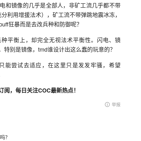
电和镜像的几乎是全部人，非矿工流几乎都不带
充分利用增援法术），矿工流不带弹跳地震冰冻，
buff狂暴而是去改兵种和防御呢？
放在兵种平衡上，却完全无视法术平衡性。闪电、镜
。特别是镜像，tmd谁设计出这么蠢的玩意的？
只能尝试去适应，在这里只是发发牢骚，希望
。
订阅，每日关注COC最新热点！
举报
道吗？