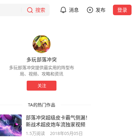
搜索
消息
发布
登录
多玩部落冲突
多玩部落冲突提供最实用的阵型布
局、视频、攻略和资讯
关注
TA的热门作品
部落冲突超级皮卡霸气侧漏！
新战术超皮炮车流独家视频
1.5万
阅读
2018年05月05日