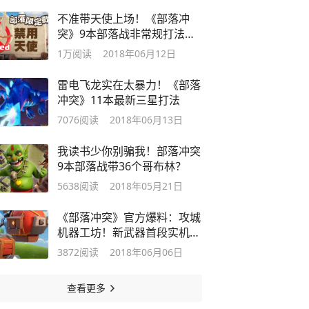
不准带天使上场！《部落冲
突》9本部落战非常规打法演
示
1万
阅读
2018年06月12日
雷电飞龙实在太暴力！《部落
冲突》11本最新三星打法
7076
阅读
2018年06月13日
我读书少你别骗我！部落冲突
9本部落战带36个哥布林？
5638
阅读
2018年05月21日
《部落冲突》官方爆料：攻城
机器工坊！新武器首段实机演
示
3872
阅读
2018年06月06日
查看更多