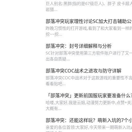
巨人别名:黑胖(指的是67级巨人)、胖子 皮卡超
岩猎...
部落冲突玩家理性讨论SC加大打击辅助公
昨晚习惯性的打开游戏,看到了和大家看到一样的东
挖~~挖...
部落冲突：封号详细解释与分析
SC针对部落冲突使用第三方软件账户进行了又
出各自质疑...
部落冲突COC战术之进攻与防守详解
部落冲突COC中战术对于这款游戏的重要性不言
看看贴吧...
「部落冲突」更新前国服玩家要准备什么
哈喽,大家好,我是云姐,动漫努力更新中,点赞+
大概有...
部落冲突：还能这样玩？萌新入坑的7个
亲爱的各位首领:大家好,今天带来一期萌新入坑