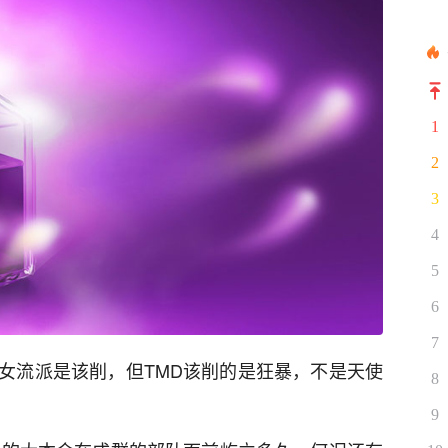
1
2
3
4
5
6
7
女流派是该削，但TMD该削的是狂暴，不是天使
8
9