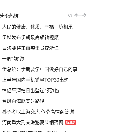
头条热榜
换一换
人民的健康、体质、幸福一脉相承
伊媒发布伊朗最高领袖视频
白海豚将正面袭击贯穿浙江
一周“靓”数
伊总统：伊朗要学中国做好自己的事
上半年国内手机销量TOP30出炉
情侣平潭拍日出坠崖1死1伤
台风白海豚实时路径
孙子考取上海交大 爷爷高情商答谢
河南重大刑案嫌犯夏某钢落网