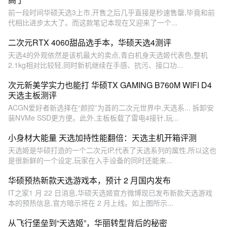
前一段时间华硕天选3上市,开售之后几乎直接是秒速售罄,毕竟和前
代相比进步太大了。而这款笔记本现在又迎来了一个...
二次元RTX 4060甜品选手本，华硕天选4测评
天选4的外观依然是该机最大的卖点,青白机身天选姬代表色,整机
2.1kg相对比较轻,同时新机继续在手感、抗污、接口功...
次元新美学实力也能打 华硕TX GAMING B760M WIFI D4
天选主板测评
ACGN爱好者新选择在“颜控”为首的二次元世界中,天选系... 拆卸安
装NVMe SSD更方便。此外,主板板载了雷电4接针,玩...
小身材大能量 天选加持性能翻倍：天选主机开箱评测
天选姬是华硕打造的一个二次元IP,代表了天选系列的属性,所以这也
是很新鲜的一个设定,玩家在入手设备的同时还能来...
华硕预热新款天选游戏本，预计 2 月国内发布
IT之家1 月 22 日消息,华硕天选姬官方微博现已发布新款天选游戏
本的预热信息,官方暗示将在 2 月上线。如上图所示...
从飞行堡垒到“天选姬”，华丽转型背后的秘密