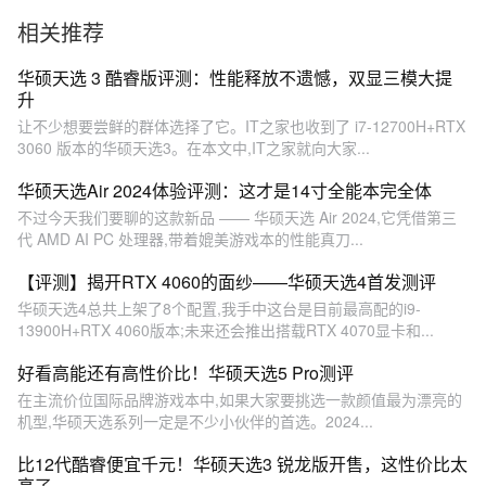
相关推荐
华硕天选 3 酷睿版评测：性能释放不遗憾，双显三模大提
升
让不少想要尝鲜的群体选择了它。IT之家也收到了 i7-12700H+RTX
3060 版本的华硕天选3。在本文中,IT之家就向大家...
华硕天选Air 2024体验评测：这才是14寸全能本完全体
不过今天我们要聊的这款新品 —— 华硕天选 Air 2024,它凭借第三
代 AMD AI PC 处理器,带着媲美游戏本的性能真刀...
【评测】揭开RTX 4060的面纱——华硕天选4首发测评
华硕天选4总共上架了8个配置,我手中这台是目前最高配的i9-
13900H+RTX 4060版本;未来还会推出搭载RTX 4070显卡和...
好看高能还有高性价比！华硕天选5 Pro测评
在主流价位国际品牌游戏本中,如果大家要挑选一款颜值最为漂亮的
机型,华硕天选系列一定是不少小伙伴的首选。2024...
比12代酷睿便宜千元！华硕天选3 锐龙版开售，这性价比太
高了