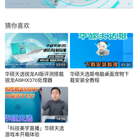
猜你喜欢
03:01
01:30
华硕天选锐龙AI版评测搭载
华硕天选姬电脑桌面宠物下
锐龙AI9HX370处理器
载安装全教程
14:36
「科技美学直播」华硕天选
游戏本开箱体验