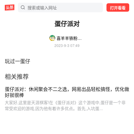
打开看看
蛋仔派对
喜羊羊铁粉zGpY
2023-9-3 07:49
玩过一蛋仔
相关推荐
蛋仔派对：休闲聚会不二之选，网易出品轻松搞怪，优化做
好就很棒
大家好,这里是天涯棋客!在《蛋仔派对》这个游戏中,蛋仔是一个非
常受欢迎的游戏,因为他有着许多优点。首先,入坑蛋...