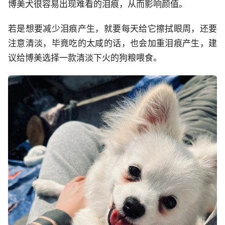
博美犬很容易出现难看的泪痕，从而影响颜值。
若是想要减少泪痕产生，就要每天给它擦拭眼周，还要
注意清淡，毕竟吃的太咸的话，也会加重泪痕产生，建
议给博美选择一款清淡下火的狗粮喂食。