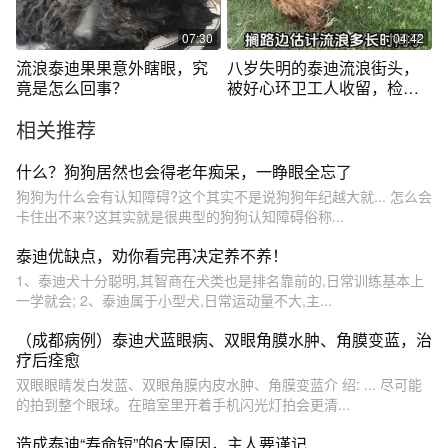
07:30
04:42
流浪泰迪果果意外瞎眼，究
八岁失明的泰迪流浪街头，
竟是怎么回事？
被好心环卫工人收留，检查
时大吃一惊
相关推荐
什么？狗狗居然也会得老年痴呆，一睁眼全忘了
狗狗为什么会有认知障碍?这个其实不是说狗狗年纪越大就... 怎么会
卡住出不来?这其实就是很典型的狗狗认知障碍俗称...
泰迪优缺点，劝你看完再决定养不养！
1、泰迪犬十分聪明,其智商在犬类也是排名靠前的,日常训练基本上
一学就会; 2、泰迪属于小型犬,日常运动量不大,主...
（成都病例）泰迪犬蓝眼病、双眼角膜水肿、角膜变蓝，治
疗后痊愈
双眼眼睛发白发蓝、双眼角膜内皮水肿、角膜变蓝介 绍: ... 尽可能
的拍到整个眼球。在暗室里开着手机闪光灯拍会更清...
造成泰迪“寿命短”的6大原因，主人要谨记