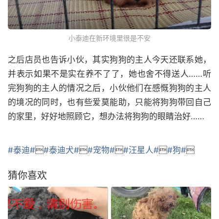
小泰迪在新环境里很是不安
之后店员也告诉小伙，其实狗狗的主人今天还联系她，
并表示如果不是实在养不了了，她也舍不得送人……听
完狗狗的主人的情况之后，小伙他们在感慨狗狗的主人
的境况的同时，也有些爱莫能助，只能将狗狗带回自己
的家里，好好地照顾它，想办法将狗狗的眼睛治好……
#泰迪#

#泰迪犬#

#宠物#

#汪星人#

#狗#

猜你喜欢