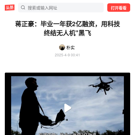
打开看看
蒋正豪：毕业一年获2亿融资，用科技
终结无人机"黑飞
朴实
2025-4-9 00:41