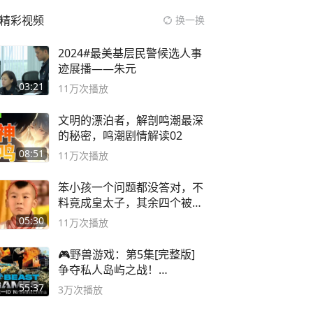
精彩视频
换一换
2024#最美基层民警候选人事
迹展播——朱元
03:21
11万
次播放
文明的漂泊者，解剖鸣潮最深
的秘密，鸣潮剧情解读02
08:51
11万
次播放
笨小孩一个问题都没答对，不
料竟成皇太子，其余四个被处
死
05:30
11万
次播放
🎮野兽游戏：第5集[完整版]
争夺私人岛屿之战！
#MrBeastChina
55:37
3万
次播放