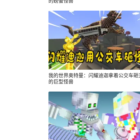
的螃蟹怪兽
我的世界奥特曼：闪耀迪迦拿着公交车砸
的巨型怪兽