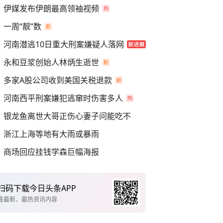
伊媒发布伊朗最高领袖视频
一周“靓”数
河南潜逃10日重大刑案嫌疑人落网
永和豆浆创始人林炳生逝世
多家A股公司收到美国关税退款
河南西平刑案嫌犯逃窜时伤害多人
银龙鱼离世大哥正伤心妻子问能吃不
浙江上海等地有大雨或暴雨
商场回应挂钱学森巨幅海报
扫码下载今日头条APP
看最新、最热资讯内容