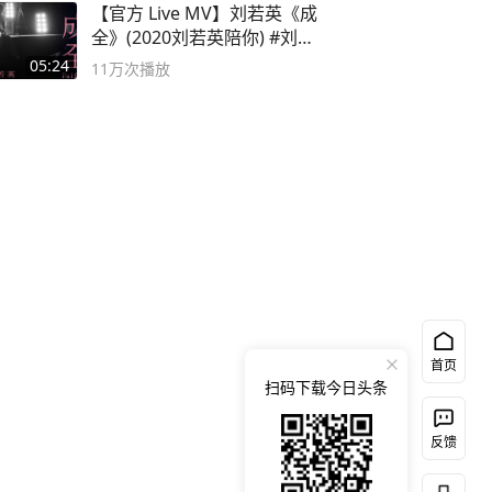
【官方 Live MV】刘若英《成
全》(2020刘若英陪你) #刘若
英 #成全
05:24
11万
次播放
首页
扫码下载今日头条
反馈