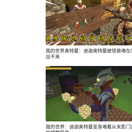
我的世界奥特曼：迪迦奥特曼被怪兽堵在
出不来
我的世界：迪迦奥特曼变身堵着从末影门