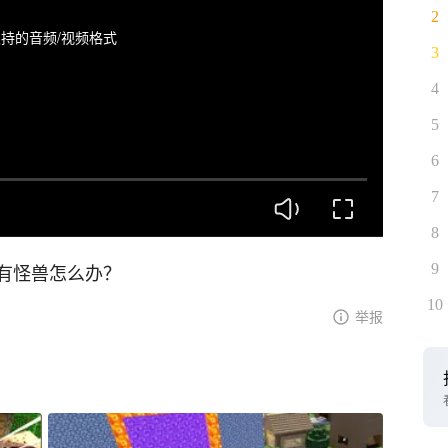
2
持的音频/视频格式
3
4
5
6
7
8
有怪兽怎么办？
9
10
举报