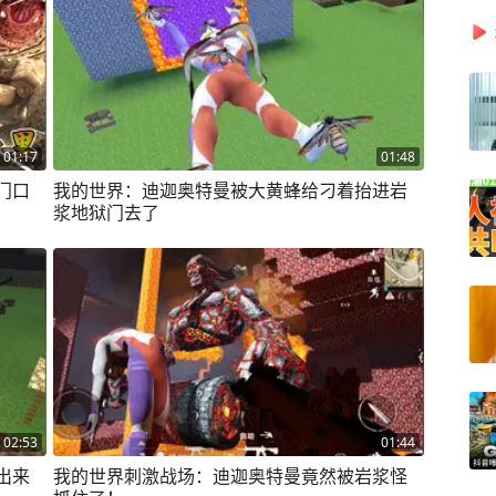
01:17
01:48
门口
我的世界：迪迦奥特曼被大黄蜂给刁着抬进岩
浆地狱门去了
02:53
01:44
出来
我的世界刺激战场：迪迦奥特曼竟然被岩浆怪