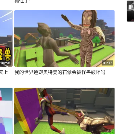
抓住了！
00:58
01:32
天上
我的世界迪迦奥特曼的石像会被怪兽破坏吗