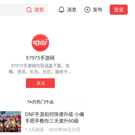
搜索
消息
发布
登录
97973手游网
97973手游网内容涵盖下载、攻
略、资讯、礼包、社区，服务于全
球手游玩家，为玩家提供一站式服
关注
务。
TA的热门作品
DNF手游如何快速升级 小编
手把手教你三天速升60级
1.5万
阅读
2020年06月23日