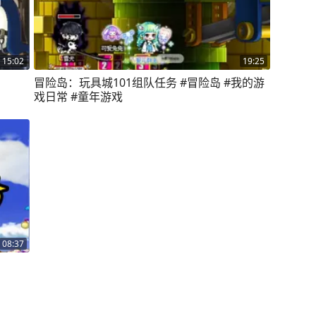
15:02
19:25
冒险岛：玩具城101组队任务 #冒险岛 #我的游
戏日常 #童年游戏
08:37