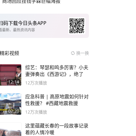
商场回应挂钱学森巨幅海报
扫码下载今日头条APP
看最新、最热资讯内容
精彩视频
换一换
综艺：琴瑟和鸣多厉害？小夫
妻弹奏出《西游记》，绝了
12:14
12万
次播放
应急科普 | 高原地震如何针对
性救援？ #西藏地震救援
02:20
12万
次播放
这里蕴藏长春的一段故事记录
着的人情冷暖