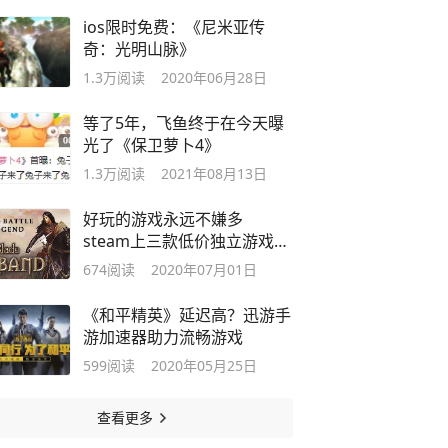
ios限时免费：《尼米亚传
奇：光明山脉》
1.3万
阅读
2020年06月28日
等了5年，飞鱼终于在今天曝
光了《保卫萝卜4》
1.3万
阅读
2021年08月13日
好玩的游戏永远不嫌多
steam上三款低价独立游戏推
荐
674
阅读
2020年07月01日
《和平精英》延迟高？迅游手
游加速器助力流畅游戏
599
阅读
2020年05月25日
查看更多