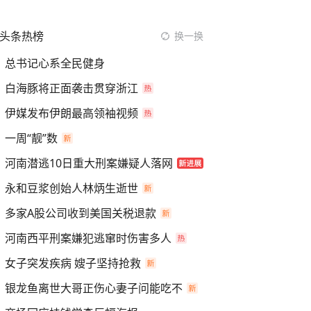
头条热榜
换一换
总书记心系全民健身
白海豚将正面袭击贯穿浙江
伊媒发布伊朗最高领袖视频
一周“靓”数
河南潜逃10日重大刑案嫌疑人落网
永和豆浆创始人林炳生逝世
多家A股公司收到美国关税退款
河南西平刑案嫌犯逃窜时伤害多人
女子突发疾病 嫂子坚持抢救
银龙鱼离世大哥正伤心妻子问能吃不