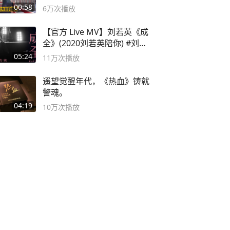
00:58
6万
次播放
【官方 Live MV】刘若英《成
全》(2020刘若英陪你) #刘若
英 #成全
05:24
11万
次播放
遥望觉醒年代，《热血》铸就
警魂。
04:19
10万
次播放