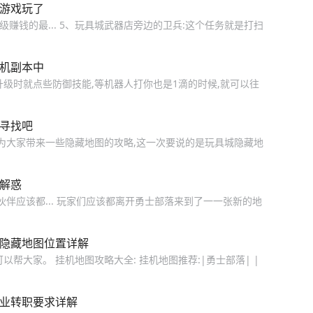
被游戏玩了
赚钱的最... 5、玩具城武器店旁边的卫兵:这个任务就是打扫
挂机副本中
级时就点些防御技能,等机器人打你也是1滴的时候,就可以往
起寻找吧
,为大家带来一些隐藏地图的攻略,这一次要说的是玩具城隐藏地
疑解惑
伙伴应该都... 玩家们应该都离开勇士部落来到了一一张新的地
所隐藏地图位置详解
帮大家。 挂机地图攻略大全: 挂机地图推荐:|勇士部落| |
职业转职要求详解