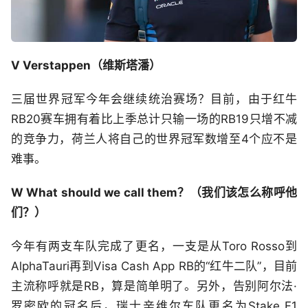
V Verstappen（维斯塔潘）
三届世界冠军今年会继续统治赛场？目前，由于红牛
RB20赛车拥有着比上季总计只输一场的RB19只增不减
的竞争力，荷兰人将自己的世界冠军数增至4个应不是
难事。
W What should we call them？（我们该怎么称呼他
们？）
今年有两支车队完成了更名，一支是从Toro Rosso到
AlphaTauri再到Visa Cash App RB的“红牛二队”，目前
主流称呼就是RB，算是简单明了。另外，告别阿尔法·
罗密欧的冠名后，瑞士辛维尔车队更名为Stake F1