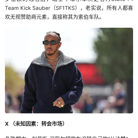
Team Kick Sauber（SF1TKS），老实说，所有人都喜
欢无视赞助商元素，直接称其为索伯车队。
X （未知因素：转会市场）