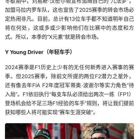
冬歇期中，刘易斯·汉密尔顿宣布追随自己的“儿法梦”，
加盟马拉内罗车队，这也宣告了2025赛季的转会市场必
定热闹非凡。目前，总计有13位车手都不知道明年自己
将在何处，这或多或少影响他们在比赛中的态度和方
式。所以，本季的“X元素”就是转会市场。
Y Young Driver（年轻车手）
2024赛季是F1历史上少有的无任何新秀进入赛事的赛
季。但2025赛季，除前文所提的两位F2潜力之星外，
还有像去年FIA F2年度冠军蒂奥·波谢尔等实力角色“待
入局”。F1依旧执行“每支车队必须给出两次一练（FP1）
登场机会给不足三场F1经验的车手”规则，将让我们提前
获知哪些人将可能实现“赛车生涯突破”。