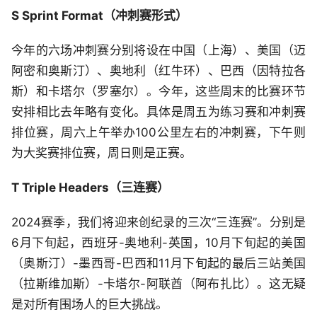
S Sprint Format（冲刺赛形式）
今年的六场冲刺赛分别将设在中国（上海）、美国（迈
阿密和奥斯汀）、奥地利（红牛环）、巴西（因特拉各
斯）和卡塔尔（罗塞尔）。今年，这些周末的比赛环节
安排相比去年略有变化。具体是周五为练习赛和冲刺赛
排位赛，周六上午举办100公里左右的冲刺赛，下午则
为大奖赛排位赛，周日则是正赛。
T Triple Headers（三连赛）
2024赛季，我们将迎来创纪录的三次“三连赛”。分别是
6月下旬起，西班牙-奥地利-英国，10月下旬起的美国
（奥斯汀）-墨西哥-巴西和11月下旬起的最后三站美国
（拉斯维加斯）-卡塔尔-阿联酋（阿布扎比）。这无疑
是对所有围场人的巨大挑战。