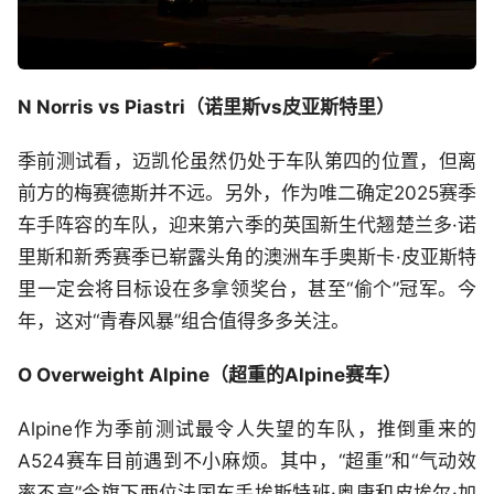
N Norris vs Piastri（诺里斯vs皮亚斯特里）
季前测试看，迈凯伦虽然仍处于车队第四的位置，但离
前方的梅赛德斯并不远。另外，作为唯二确定2025赛季
车手阵容的车队，迎来第六季的英国新生代翘楚兰多·诺
里斯和新秀赛季已崭露头角的澳洲车手奥斯卡·皮亚斯特
里一定会将目标设在多拿领奖台，甚至“偷个”冠军。今
年，这对“青春风暴”组合值得多多关注。
O Overweight Alpine（超重的Alpine赛车）
Alpine作为季前测试最令人失望的车队，推倒重来的
A524赛车目前遇到不小麻烦。其中，“超重”和“气动效
率不高”令旗下两位法国车手埃斯特班·奥康和皮埃尔·加