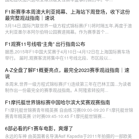
F1新赛季本周澳大利亚揭幕、上海站下周登场，收下这份
最完整观战指南｜速说
3月14日,国际汽联世界一级方程式锦标赛(F1)将时隔五年,再度于澳
大利亚墨尔本阿尔伯特公园赛道揭幕。作为赛季首个...
F1观赛11号线唱“主角” 出行指南公布
据悉,2015年F1中国大奖赛于4月10日~4月12日在上海国际赛车场
举行。 届时,观赛客流将集中在11号线北段、市区段以...
A-Z全盘了解F1概要亮点，最完全2023赛季观战指南｜速
说
本周末,世界一级方程式锦标赛(F1)连续第三年在巴林王国...为读者
制作出一份最完全的赛季观战指南。A 阿隆索转投阿...
F1摩托艇世界锦标赛中国哈尔滨大奖赛观赛指南
F1摩托艇世锦赛青年精英赛 自由练习赛09:00-09:20 F1摩托艇世锦
赛青年精英赛 计时赛09:45-10:45 F1摩托艇世锦赛...
6部必看的F1赛车电影，爽爆了
永远的车神 由英国著名导演Asif Kapadia于2011年拍摄的一部欧美