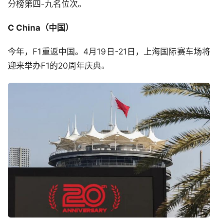
分榜第四-九名位次。
C China（中国）
今年，F1重返中国。4月19日-21日，上海国际赛车场将
迎来举办F1的20周年庆典。