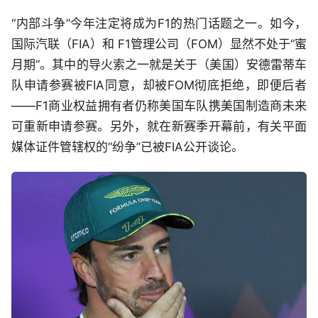
“内部斗争”今年注定将成为F1的热门话题之一。如今，
国际汽联（FIA）和 F1管理公司（FOM）显然不处于“蜜
月期”。其中的导火索之一就是关于（美国）安德雷蒂车
队申请参赛被FIA同意，却被FOM彻底拒绝，即便后者
——F1商业权益拥有者仍称美国车队携美国制造商未来
可重新申请参赛。另外，就在新赛季开幕前，有关平面
媒体证件管辖权的“纷争”已被FIA公开谈论。