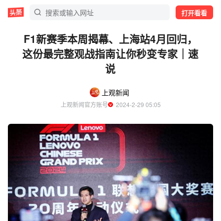
打开看看
F1新赛季本周揭幕、上海站4月回归，
这份最完整观战指南让你秒变专家｜速
说
上观新闻
上观新闻官方账号
  2024-2-29 05:05