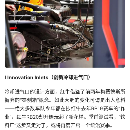
I Innovation Inlets（创新冷却进气口）
冷却进气口的设计方面，红牛借鉴了前两年梅赛德斯所
摒弃的“零侧箱”概念。如此大胆的变化可谓是出人意料
——绝大多数车队今年都在抄红牛去年RB19赛车的“作
业”，红牛RB20却开始玩起了新花样。季前测试看，“饮
料厂”这步又走对了，或将再度开启一个统治赛季。