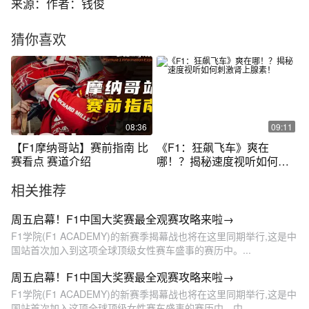
来源：作者：钱俊
猜你喜欢
08:36
09:11
【F1摩纳哥站】赛前指南 比
《F1：狂飙飞车》爽在
赛看点 赛道介绍
哪！？揭秘速度视听如何刺
激肾上腺素！
相关推荐
周五启幕！F1中国大奖赛最全观赛攻略来啦→
F1学院(F1 ACADEMY)的新赛季揭幕战也将在这里同期举行,这是中
国站首次加入到这项全球顶级女性赛车盛事的赛历中。...
周五启幕！F1中国大奖赛最全观赛攻略来啦→
F1学院(F1 ACADEMY)的新赛季揭幕战也将在这里同期举行,这是中
国站首次加入这项全球顶级女性赛车盛事的赛历中。中...