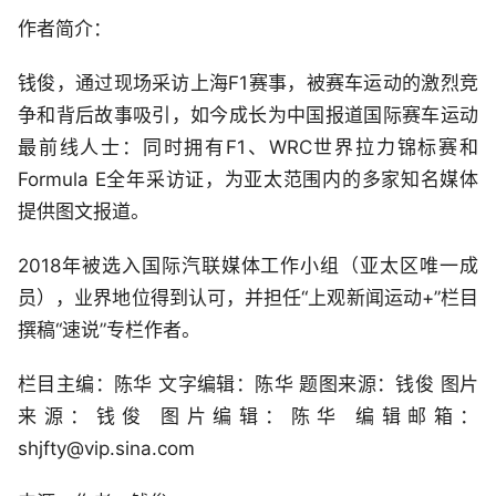
作者简介：
钱俊，通过现场采访上海F1赛事，被赛车运动的激烈竞
争和背后故事吸引，如今成长为中国报道国际赛车运动
最前线人士：同时拥有F1、WRC世界拉力锦标赛和
Formula E全年采访证，为亚太范围内的多家知名媒体
提供图文报道。
2018年被选入国际汽联媒体工作小组（亚太区唯一成
员），业界地位得到认可，并担任
“上观新闻运动+”栏目
撰稿“速说”专栏作者。
栏目主编：陈华 文字编辑：陈华 题图来源：钱俊 图片
来源：钱俊 图片编辑：陈华 编辑邮箱：
shjfty@vip.sina.com