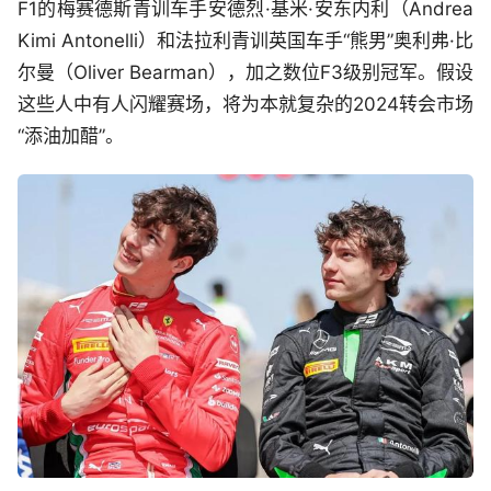
F1的梅赛德斯青训车手安德烈·基米·安东内利（Andrea
Kimi Antonelli）和法拉利青训英国车手“熊男”奥利弗·比
尔曼（Oliver Bearman），加之数位F3级别冠军。假设
这些人中有人闪耀赛场，将为本就复杂的2024转会市场
“添油加醋”。