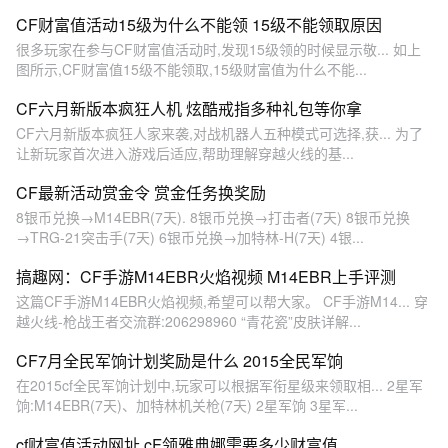
CF财富值活动15级为什么不能领 15级不能领取原因
很多玩家在参与CF财富值活动时,发现15级领的时候显示敬... 如上
图所示,CF财富值15级不能领取,15级财富值为什么不能...
CF六月新版本疯狂人机 炫酷戒指多种礼包等你拿
CF六月新版本疯狂人家来袭,对战机器人五种模式可选择,获... 为了
让新玩家首次进入游戏后适应,帮助理解穿越火线的基...
CF最新活动赏金令 赏金任务换奖励
8银币兑换→M14EBR(7天). 8银币兑换→打击者(7天) 8银币兑换
→TRG-21突击手(7天) 6银币兑换→加特林-H(7天) 4银...
搞趣网：CF手游M14EBR火焰视频 M14EBR上手评测
这篇CF手游M14EBR火焰视频,希望可以帮大家。 CF手游M14... 穿
越火线-枪战王者交流群:206298960 “青花瓷”皮肤详解...
CF7月全民军饷计划奖励是什么 2015全民军饷
在2015cf全民军饷计划中,玩家可以根据军衔星级来领取相... 2星军
饷:M14EBR(7天)、加特林机关枪(7天) 2星军饷 3星军...
cf财富值活动网址 cF领雅典娜需要多少财富值