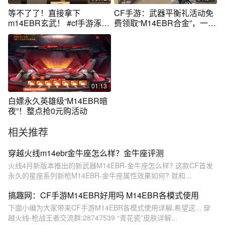
等不了了！直接拿下
CF手游：武器平衡礼活动免
m14EBR玄武！ #cf手游涿鹿
费领取“M14EBR合金”，一把
山海
点射武器
01:13
白嫖永久英雄级“M14EBR暗
夜”！整点抢0元购活动
相关推荐
穿越火线m14ebr金牛座怎么样？金牛座评测
火线4月新版本推出的新武器M14EBR-金牛座怎么样? 这款CF首发
永久的星座系列新枪M14EBR-金牛座属性效果如何? 就和...
搞趣网：CF手游M14EBR好用吗 M14EBR各模式使用
下面小编为大家带来CF手游M14EBR各模式使用详解,希望这... 穿
越火线-枪战王者交流群:28747539 “青花瓷”皮肤详解...