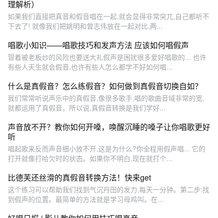
理解析）
如果我们直接把真音和假音唱在一起,就会显得非常突兀,自己都听不
下去了! 就像我们把姚明和曾志伟放在一起对比,两...
唱歌小知识——唱歌技巧和发声方法 应该如何唱假声
冒着被老板炒的风险也要送大礼假声是困扰很多爱好唱歌的... 也许
有些人天生就会假音,也许有些人怎么都学不好如何唱...
什么是真假音？怎么练假音？如何做到真假音切换自如？
我们常常听说声乐中的真假音,像很多歌手,唱的歌曲音域非常的宽,
就都运用了真假音。所以说,真假音转换是我们学好...
声音放不开？教你如何开嗓，唤醒沉睡的嗓子让你唱歌更好
听
唱起歌来反而声音细小放不开,这是为什么?你全程用假声唱... 它的
打开就像打哈欠时的状态。如果你不明白,现在就打个...
比德芙还丝滑的真假音转换方法！快来get
这个练习可以帮助我们找到气沉丹田的发力,每天一分钟。第二步:找
到假声的位置。最简单的方法就是学习母鸡叫。在...